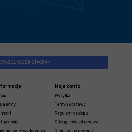
ODWIEDŹ NASZ INSTAGRAM
nformacje
Moje konto
nas
Wysyłka
sja firmy
Termin dostawy
ontakt
Regulamin sklepu
tualności
Odstąpienie od umowy
adchodzące wydarzenia
Regulaminy promocji