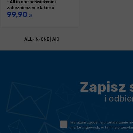
- All in one odświeżenie i
zabezpieczenie lakieru
99,90
zł
ALL-IN-ONE | AIO
Zapisz 
i odbi
Wyrażam zgodę na przetwarzanie moic
marketingowych, w tym na przesyłan