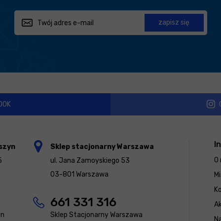
zapisz się
OOK
I
szyn
Sklep stacjonarny Warszawa
O 
5
ul. Jana Zamoyskiego 53
03-801 Warszawa
Mi
K
661 331 316
Ak
yn
Sklep Stacjonarny Warszawa
N