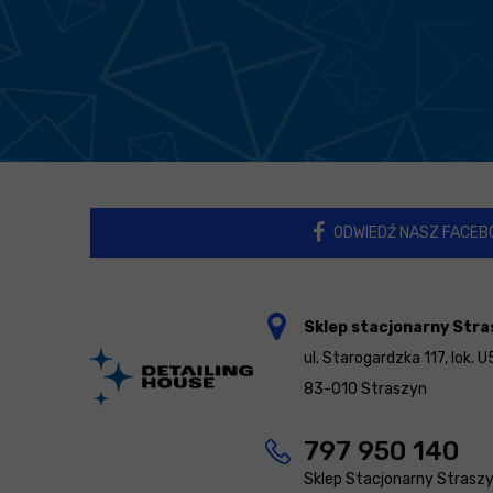
ODWIEDŹ NASZ FACEB
Sklep stacjonarny Stra
ul. Starogardzka 117, lok. U
83-010 Straszyn
797 950 140
Sklep Stacjonarny Strasz