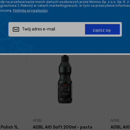
ę na przetwarzanie moich danych osobowych przez Nomos Sp. z o.o. Sp. K. z 
Agrestowa 1, Rekcin) w celach marketingowych, w tym na przesyłanie informa
oniczną.
Polityka prywatności
.
POKAŻ PO:
21
zapisz się
ADBL
ADBL
Polish 1L
ADBL AIO Soft 200ml - pasta
ADBL AIO