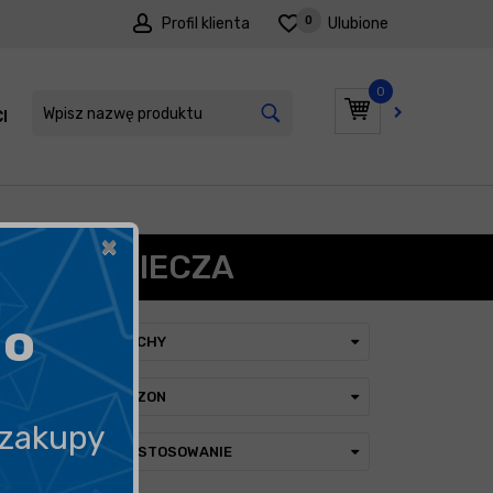
0
Profil klienta
Ulubione
0
I
PROMOCJE
×
E ZABEZPIECZA
go
CECHY
SEZON
 zakupy
ZASTOSOWANIE