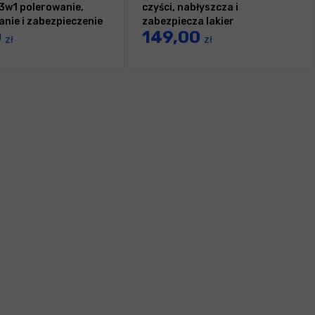
 3w1 polerowanie,
czyści, nabłyszcza i
nie i zabezpieczenie
zabezpiecza lakier
0
149,00
zł
zł