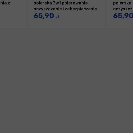
nia z
polerska 3w1 polerowanie,
polerska
oczyszczanie i zabezpieczenie
oczyszcza
65,90
65,9
zł