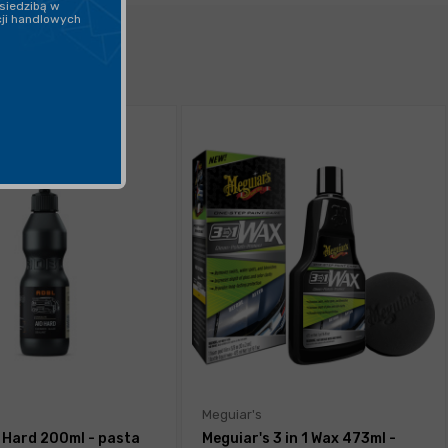
siedzibą w
cji handlowych
Meguiar's
 Hard 200ml - pasta
Meguiar's 3 in 1 Wax 473ml -