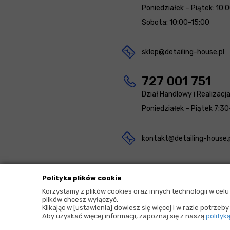
Poniedziałek – Piątek: 10:
Sobota: 10:00-15:00
sklep@detailing-house.pl
727 001 751
Dział Handlowy i Realizacj
Poniedziałek – Piątek 7:30
kontakt@detailing-house.
Polityka plików cookie
Korzystamy z plików cookies oraz innych technologii w cel
plików chcesz wyłączyć.
2026 © Copyrights by |
Detailing House
Klikając w [ustawienia] dowiesz się więcej i w razie potrze
Aby uzyskać więcej informacji, zapoznaj się z naszą
polityk