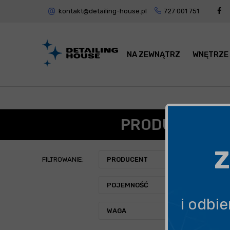
kontakt@detailing-house.pl
727 001 751
NA ZEWNĄTRZ
WNĘTRZE
PRODUKTY ALL
Z
FILTROWANIE:
PRODUCENT
POJEMNOŚĆ
i odbi
WAGA