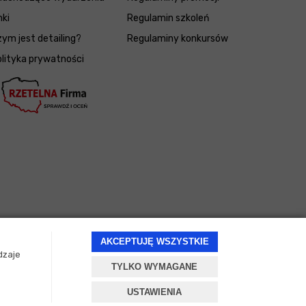
nki
Regulamin szkoleń
ym jest detailing?
Regulaminy konkursów
lityka prywatności
AKCEPTUJĘ WSZYSTKIE
dzaje
TYLKO WYMAGANE
Projekt i oprogramowanie sklepu:
ebexo
USTAWIENIA