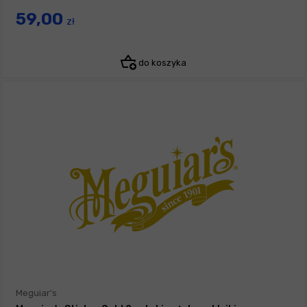
59,00
zł
do koszyka
Meguiar's