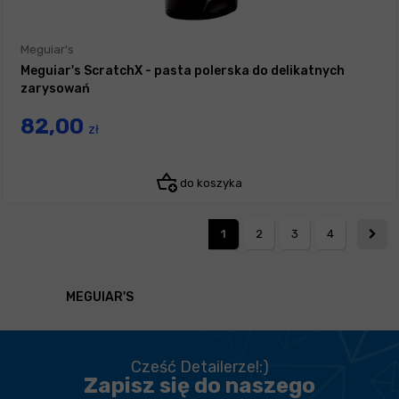
Meguiar's
Meguiar's ScratchX - pasta polerska do delikatnych
zarysowań
82,00
zł
do koszyka
1
2
3
4
MEGUIAR'S
Cześć Detailerze!:)
Zapisz się do naszego