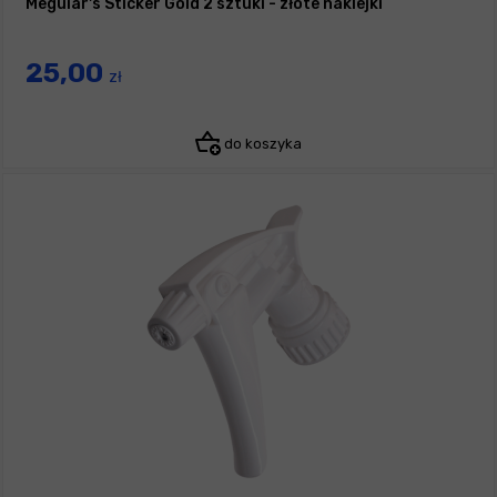
Meguiar's Sticker Gold 2 sztuki - złote naklejki
25,00
zł
do koszyka