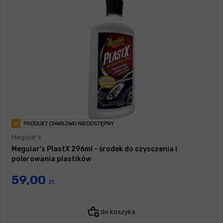
Meguiar's
Meguiar's PlastX 296ml - środek do czysczenia i
polerowania plastików
59,00
zł
do koszyka