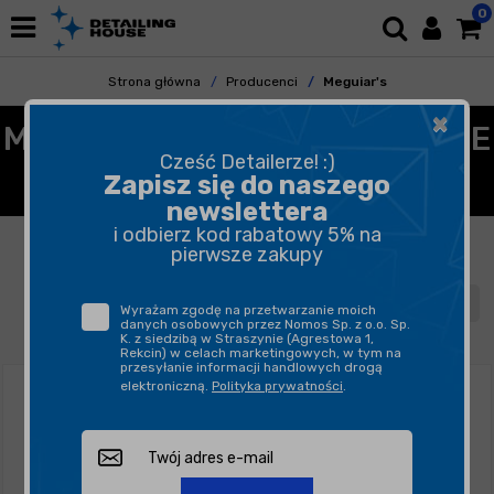
0
Strona główna
Producenci
Meguiar's
×
MEGUIAR'S - PROFESJONALNE
Cześć Detailerze! :)
KOSMETYKI SAMOCHODOWE
Zapisz się do naszego
newslettera
i odbierz kod rabatowy 5% na
FILTROWANIE
SORTUJ
pierwsze zakupy
1
2
3
4
Wyrażam zgodę na przetwarzanie moich
danych osobowych przez Nomos Sp. z o.o. Sp.
K. z siedzibą w Straszynie (Agrestowa 1,
Rekcin) w celach marketingowych, w tym na
przesyłanie informacji handlowych drogą
elektroniczną.
Polityka prywatności
.