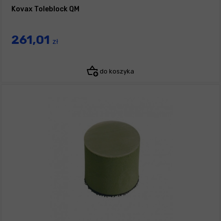
Kovax Toleblock QM
261,01
zł
do koszyka