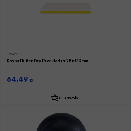
Kovax
Kovax Buflex Dry Przekładka 78x123mm
64,49
zł
do koszyka