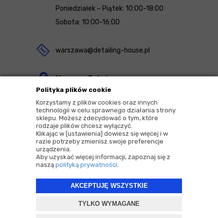
Poniedziałek – Piątek: 10:00-18:00
Sobota: 10:00-16:00
warszawa@detailing-house.pl
Magazyn Rekcin
Polityka plików cookie
Nomos Sp. z o.o. sp.k.
Korzystamy z plików cookies oraz innych
ul. Agrestowa 1
technologii w celu sprawnego działania strony
sklepu. Możesz zdecydować o tym, które
83-010 Rekcin
rodzaje plików chcesz wyłączyć.
Klikając w [ustawienia] dowiesz się więcej i w
razie potrzeby zmienisz swoje preferencje
urządzenia.
Aby uzyskać więcej informacji, zapoznaj się z
naszą
polityką prywatności
.
2026 © Copyrights by |
Detailing House
AKCEPTUJĘ WSZYSTKIE
Projekt i oprogramowanie sklepu:
ebexo
TYLKO WYMAGANE