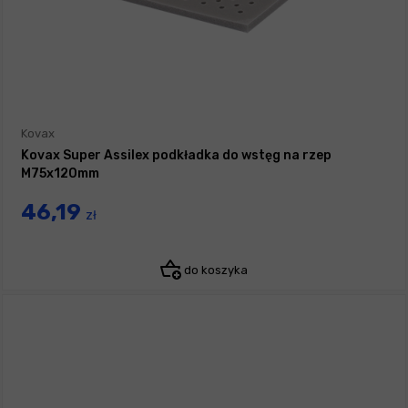
Kovax
Kovax Super Assilex podkładka do wstęg na rzep
M75x120mm
46,19
zł
do koszyka