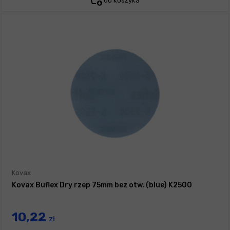
do koszyka
Kovax
Kovax Buflex Dry rzep 75mm bez otw. (blue) K2500
10,22
zł