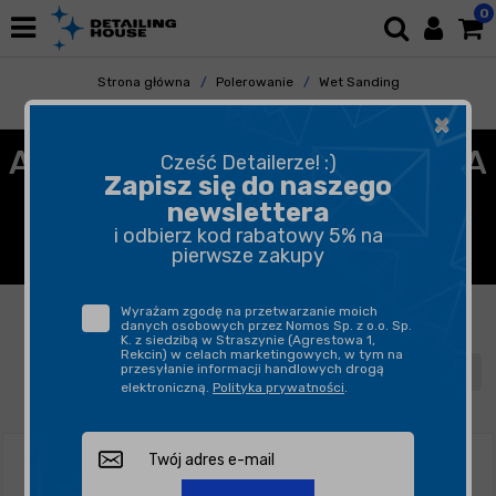
0
Strona główna
Polerowanie
Wet Sanding
Akcesoria
×
AKCESORIA DO POLEROWANIA
Cześć Detailerze! :)
Zapisz się do naszego
LAKIERU SAMOCHODU NA
newslettera
i odbierz kod rabatowy 5% na
MOKRO
pierwsze zakupy
FILTROWANIE
SORTUJ
Wyrażam zgodę na przetwarzanie moich
danych osobowych przez Nomos Sp. z o.o. Sp.
K. z siedzibą w Straszynie (Agrestowa 1,
Rekcin) w celach marketingowych, w tym na
przesyłanie informacji handlowych drogą
1
2
elektroniczną.
Polityka prywatności
.