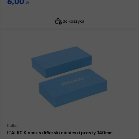
6,00
zł
do koszyka
Italko
ITALKO Klocek szlifierski niebieski prosty 140mm