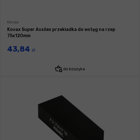
Kovax
Kovax Super Assilex przekładka do wstęg na rzep
75x120mm
43,84
zł
do koszyka