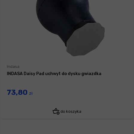
Indasa
INDASA Daisy Pad uchwyt do dysku gwiazdka
73,80
zł
do koszyka