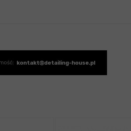
kontakt@detailing-house.pl
omość: