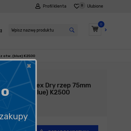
0
Profil klienta
Ulubione
0
I
PROMOCJE
z otw. (blue) K2500
×
Producent:
Kovax
Kovax Buflex Dry rzep 75mm
go
bez otw. (blue) K2500
10,22
zł
 zakupy
+