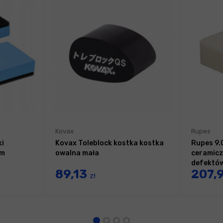
Kovax
Rupes
ki
Kovax Toleblock kostka kostka
Rupes 9.
mm
owalna mała
ceramicz
defektów
89,13
207,
zł