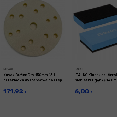
Kovax
Italko
Kovax Buflex Dry 150mm 15H -
ITALKO Klocek szlifiers
przekładka dystansowa na rzep
niebieski z gąbką 140
171,92
6,00
zł
zł