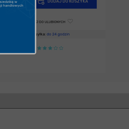
DODAJ DO KOSZYKA
siedzibą w
-
cji handlowych
DODAJ DO ULUBIONYCH
Wysyłka:
do 24 godzin