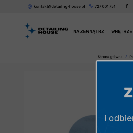
kontakt@detailing-house.pl
727 001 751
NA ZEWNĄTRZ
WNĘTRZE
Strona główna
P
Z
i odbi