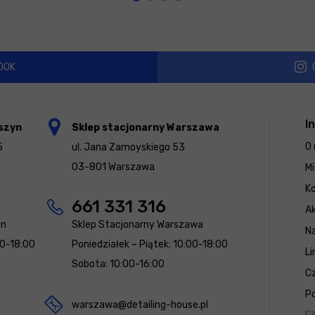
OOK
I
szyn
Sklep stacjonarny Warszawa
O 
5
ul. Jana Zamoyskiego 53
03-801 Warszawa
Mi
K
661 331 316
Ak
yn
Sklep Stacjonarny Warszawa
N
00-18:00
Poniedziałek – Piątek: 10:00-18:00
Li
Sobota: 10:00-16:00
Cz
Po
warszawa@detailing-house.pl