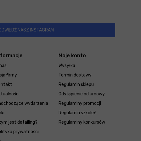
ODWIEDŹ NASZ INSTAGRAM
nformacje
Moje konto
nas
Wysyłka
sja firmy
Termin dostawy
ontakt
Regulamin sklepu
tualności
Odstąpienie od umowy
adchodzące wydarzenia
Regulaminy promocji
nki
Regulamin szkoleń
ym jest detailing?
Regulaminy konkursów
lityka prywatności