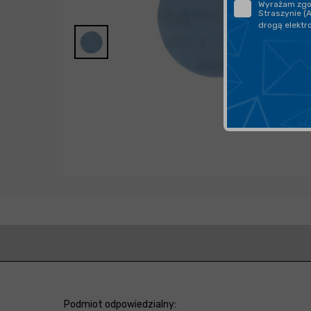
Wyrażam zgod
Straszynie (
drogą elektr
Podmiot odpowiedzialny: