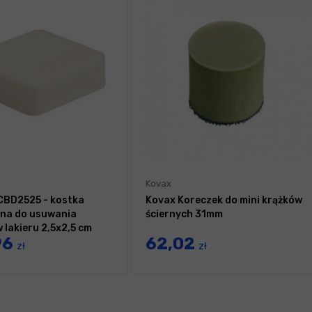
Kovax
CBD2525 - kostka
Kovax Koreczek do mini krążków
na do usuwania
ściernych 31mm
 lakieru 2,5x2,5 cm
96
62,02
zł
zł