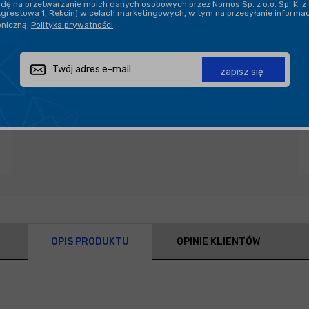
ę na przetwarzanie moich danych osobowych przez Nomos Sp. z o.o. Sp. K. z 
Agrestowa 1, Rekcin) w celach marketingowych, w tym na przesyłanie informa
oniczną.
Polityka prywatności
.
Zapytaj o produkt
Poleć znajomemu
Udostępnij
zapisz się
OPIS PRODUKTU
OPINIE KLIENTÓW