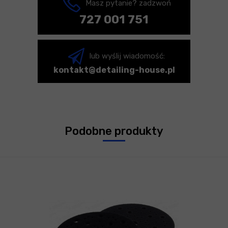
Masz pytanie? zadzwoń
727 001 751
lub wyślij wiadomość:
kontakt@detailing-house.pl
Podobne produkty