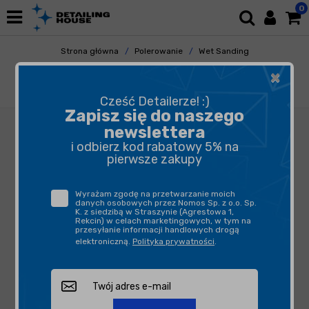
0
Strona główna
Polerowanie
Wet Sanding
Akcesoria
×
ITALKO Klocek szlifierski niebieski prosty
140mm
Cześć Detailerze! :)
Zapisz się do naszego
newslettera
i odbierz kod rabatowy 5% na
pierwsze zakupy
Wyrażam zgodę na przetwarzanie moich
danych osobowych przez Nomos Sp. z o.o. Sp.
K. z siedzibą w Straszynie (Agrestowa 1,
Rekcin) w celach marketingowych, w tym na
przesyłanie informacji handlowych drogą
elektroniczną.
Polityka prywatności
.