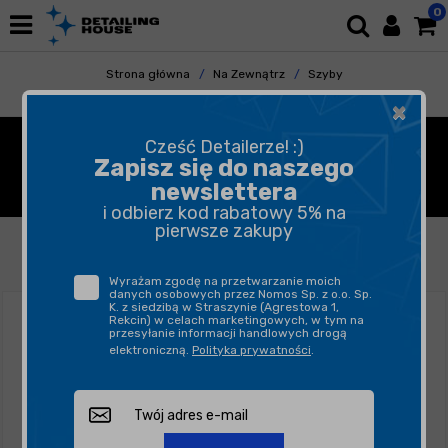
0
Strona główna
Na Zewnątrz
Szyby
Antypara
×
ANTYPARA DO SZYB NA
Cześć Detailerze! :)
Zapisz się do naszego
ZEWNĄTRZ SAMOCHODU
newslettera
i odbierz kod rabatowy 5% na
pierwsze zakupy
FILTROWANIE
SORTUJ
Wyrażam zgodę na przetwarzanie moich
danych osobowych przez Nomos Sp. z o.o. Sp.
K. z siedzibą w Straszynie (Agrestowa 1,
Rekcin) w celach marketingowych, w tym na
przesyłanie informacji handlowych drogą
elektroniczną.
Polityka prywatności
.