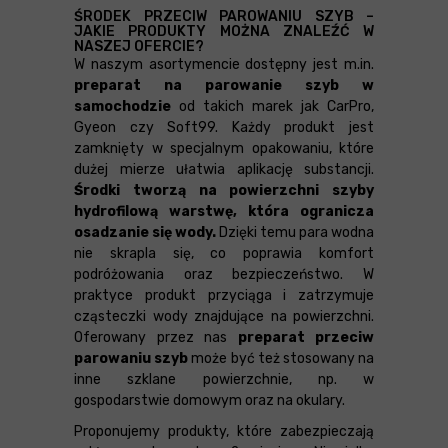
ŚRODEK PRZECIW PAROWANIU SZYB –
JAKIE PRODUKTY MOŻNA ZNALEŹĆ W
NASZEJ OFERCIE?
W naszym asortymencie dostępny jest m.in.
preparat na parowanie szyb w
samochodzie
od takich marek jak CarPro,
Gyeon czy Soft99. Każdy produkt jest
zamknięty w specjalnym opakowaniu, które
dużej mierze ułatwia aplikację substancji.
Środki tworzą na powierzchni szyby
hydrofilową warstwę, która ogranicza
osadzanie się wody.
Dzięki temu para wodna
nie skrapla się, co poprawia komfort
podróżowania oraz bezpieczeństwo. W
praktyce produkt przyciąga i zatrzymuje
cząsteczki wody znajdujące na powierzchni.
Oferowany przez nas
preparat przeciw
parowaniu szyb
może być też stosowany na
inne szklane powierzchnie, np. w
gospodarstwie domowym oraz na okulary.
Proponujemy produkty, które zabezpieczają