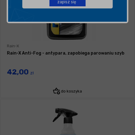
zapisz się
Rain-X
Rain-X Anti-Fog - antypara, zapobiega parowaniu szyb
42,00
zł
do koszyka