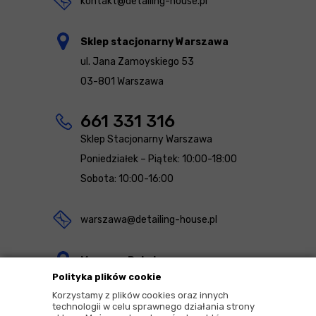
kontakt@detailing-house.pl
Sklep stacjonarny Warszawa
ul. Jana Zamoyskiego 53
03-801 Warszawa
661 331 316
Sklep Stacjonarny Warszawa
Poniedziałek – Piątek: 10:00-18:00
Sobota: 10:00-16:00
warszawa@detailing-house.pl
Magazyn Rekcin
Polityka plików cookie
Nomos Sp. z o.o. sp.k.
Korzystamy z plików cookies oraz innych
ul. Agrestowa 1
technologii w celu sprawnego działania strony