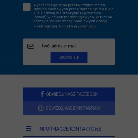
Wyrażam zgodę na przetwarzanie moich
danych osobowych przez Nomos Sp. z o.o. Sp.
K. z siedzibą w Straszynie (Agrestowa 1 ,
Rekcin) w celach marketingowych, w tym na
przesyłanie informacji handlowych drogą
elektroniczną.
Polityka prywatności
.
zapisz się
ODWIEDŹ NASZ FACEBOOK
ODWIEDŹ NASZ INSTAGRAM
INFORMACJE KONTAKTOWE