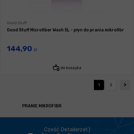
Good Stuff
Good Stuff Microfiber Wash 5L - płyn do prania mikrofibr
144,90
zł
do koszyka
1
2
PRANIE MIKROFIBR
Cześć Detailerze!:)