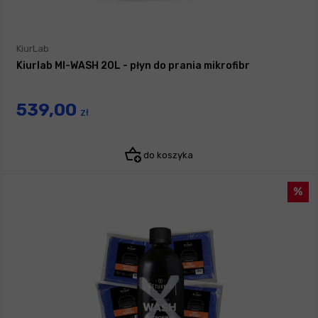
KiurLab
Kiurlab MI-WASH 20L - płyn do prania mikrofibr
539,00
zł
do koszyka