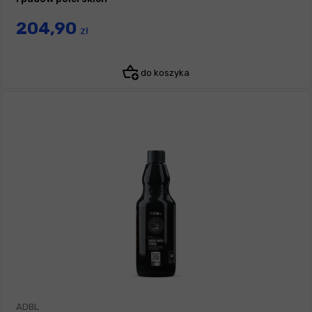
204,90
zł
do koszyka
ADBL