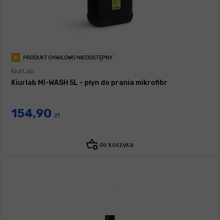
KiurLab
Kiurlab MI-WASH 5L - płyn do prania mikrofibr
154,90
zł
do koszyka