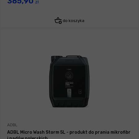
385,90
zł
do koszyka
ADBL
ADBL Micro Wash Storm 5L - produkt do prania mikrofibr
i padów polerskich