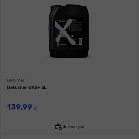
Deturner
Deturner WASH 5L
139,99
zł
do koszyka