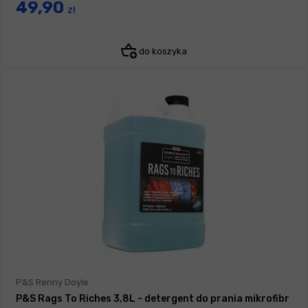
49,90
zł
do koszyka
P&S Renny Doyle
P&S Rags To Riches 3,8L - detergent do prania mikrofibr