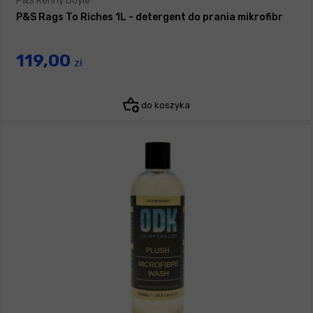
P&S Renny Doyle
P&S Rags To Riches 1L - detergent do prania mikrofibr
119,00
zł
do koszyka