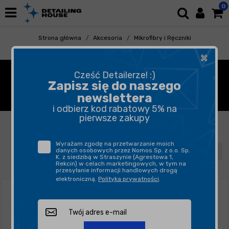
0
Strona główna
Akcesoria
Mikrofibry i Ręczniki
Pranie Mikrofibr
×
ŚRODKI DO PRANIA
Cześć Detailerze! :)
Zapisz się do naszego
ŚCIERECZEK Z MIKROFIBRY
newslettera
i odbierz kod rabatowy 5% na
pierwsze zakupy
FILTROWANIE
SORTUJ
Wyrażam zgodę na przetwarzanie moich
danych osobowych przez Nomos Sp. z o.o. Sp.
1
2
K. z siedzibą w Straszynie (Agrestowa 1,
Rekcin) w celach marketingowych, w tym na
przesyłanie informacji handlowych drogą
elektroniczną.
Polityka prywatności
.