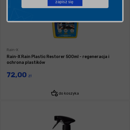
zapisz się
Rain-X
Rain-X Rain Plastic Restorer 500ml - regeneracja i
ochrona plastików
72,00
zł
do koszyka