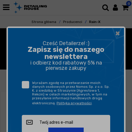
0
Strona główna
Producenci
Rain-X
×
RAIN-X - NIEWIDZIALNA
Cześć Detailerze! :)
WYCIERACZKA, POWŁOKA
Zapisz się do naszego
newslettera
HYDROFOBOWA NA SZYBĘ
i odbierz kod rabatowy 5% na
pierwsze zakupy
FILTROWANIE
SORTUJ
Wyrażam zgodę na przetwarzanie moich
danych osobowych przez Nomos Sp. z o.o. Sp.
K. z siedzibą w Straszynie (Agrestowa 1,
Rekcin) w celach marketingowych, w tym na
przesyłanie informacji handlowych drogą
elektroniczną.
Polityka prywatności
.