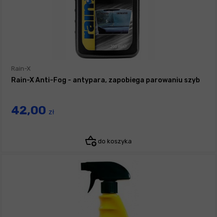
Rain-X
Rain-X Anti-Fog - antypara, zapobiega parowaniu szyb
42,00
zł
do koszyka