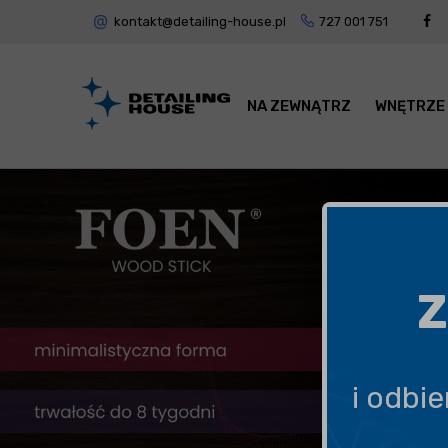
kontakt@detailing-house.pl
727 001 751
NA ZEWNĄTRZ
WNĘTRZE
Z
i odbi