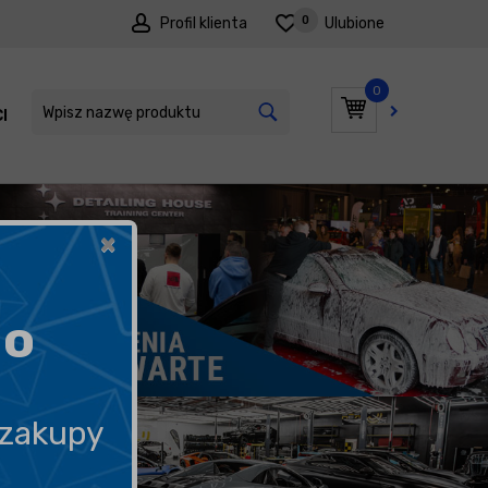
0
Profil klienta
Ulubione
0
I
PROMOCJE
×
go
 zakupy