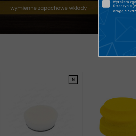
Wyrażam zgod
Straszynie (
drogą elektr