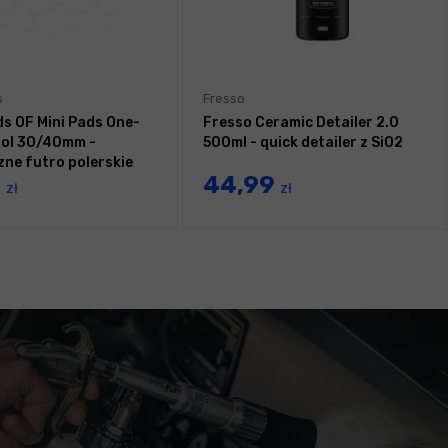
s
Fresso
ds OF Mini Pads One-
Fresso Ceramic Detailer 2.0
ol 30/40mm -
500ml - quick detailer z SiO2
zne futro polerskie
0
44,99
zł
zł