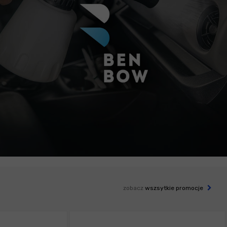
zobacz
wszsytkie promocje