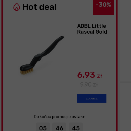
-30
%
Hot deal
ADBL Little
Rascal Gold
- miedziana
szczoteczka
do usuwania
zabrudzeń z
elementów
metalowych
6,93
zł
9,90
zł
zobacz
Do końca promocji zostało:
05
46
43