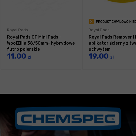
Royal Pads
Royal Pads
Royal Pads OF Mini Pads -
Royal Pads Remover H
WoolZilla 38/50mm- hybrydowe
aplikator ścierny z t
futro polerskie
uchwytem
11,00
19,00
zł
zł