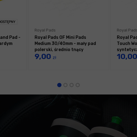
Royal Pads
Royal Pad
and Pad -
Royal Pads OF Mini Pads
Royal Pa
wardym
Medium 30/40mm - mały pad
Touch Wo
polerski, średnio tnący
syntetyc
9,00
10,0
zł