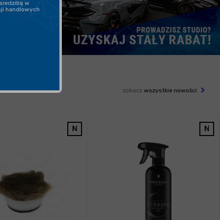
siedzibą w
cji handlowych
zobacz
wszystkie nowości