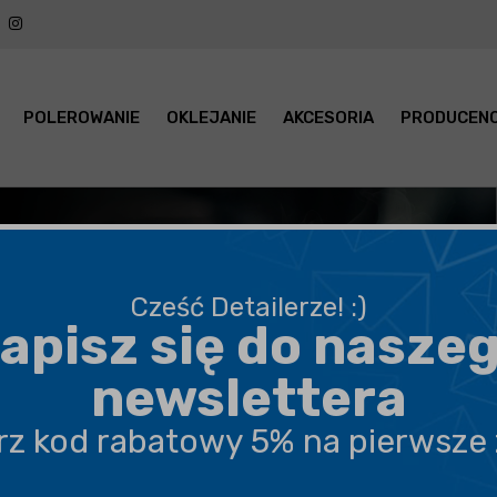
POLEROWANIE
OKLEJANIE
AKCESORIA
PRODUCENC
Cześć Detailerze! :)
apisz się do nasze
newslettera
erz kod rabatowy 5% na pierwsze