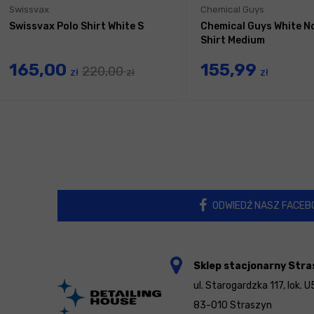
Swissvax
Chemical Guys
Swissvax Polo Shirt White S
Chemical Guys White No
Shirt Medium
165,00
155,99
220,00
zł
zł
zł
ODWIEDŹ NASZ FACEB
Sklep stacjonarny Stra
ul. Starogardzka 117, lok. U
83-010 Straszyn