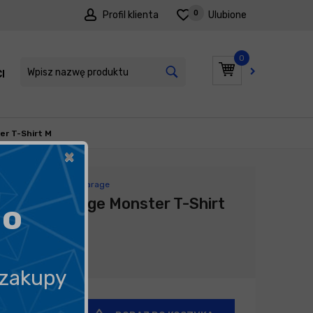
0
Profil klienta
Ulubione
0
I
PROMOCJE
er T-Shirt M
×
Producent:
Shiny Garage
Shiny Garage Monster T-Shirt
go
M
99,00
zł
 zakupy
+