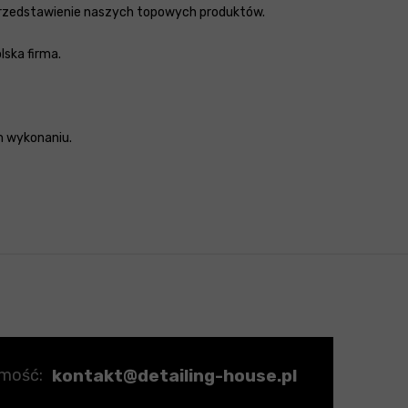
e przedstawienie naszych topowych produktów.
lska firma.
m wykonaniu.
kontakt@detailing-house.pl
omość: