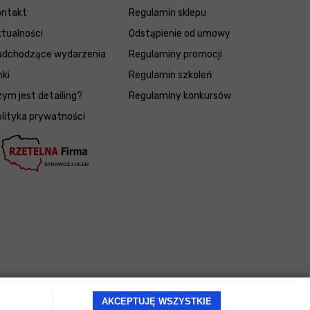
ontakt
Regulamin sklepu
tualności
Odstąpienie od umowy
adchodzące wydarzenia
Regulaminy promocji
nki
Regulamin szkoleń
ym jest detailing?
Regulaminy konkursów
lityka prywatności
AKCEPTUJĘ WSZYSTKIE