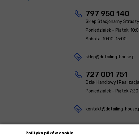
797 950 140
Sklep Stacjonarny Strasz
Poniedziałek – Piątek: 10:
Sobota: 10:00-15:00
sklep@detailing-house.pl
727 001 751
Dział Handlowy i Realizacj
Poniedziałek – Piątek 7:30
kontakt@detailing-house.
Polityka plików cookie