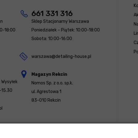
K
661 331 316
Ak
yn
Sklep Stacjonarny Warszawa
N
00-18:00
Poniedziałek – Piątek: 10:00-18:00
Li
Sobota: 10:00-16:00
Cz
Po
warszawa@detailing-house.pl
Magazyn Rekcin
a Wysyłek
Nomos Sp. z o.o. sp.k.
-15.30
ul. Agrestowa 1
83-010 Rekcin
pl