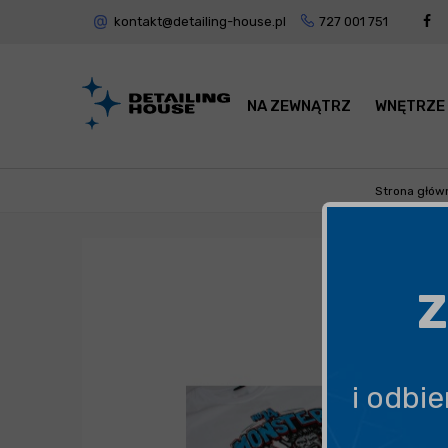
kontakt@detailing-house.pl
727 001 751
NA ZEWNĄTRZ
WNĘTRZE
Strona głów
Z
i odbi