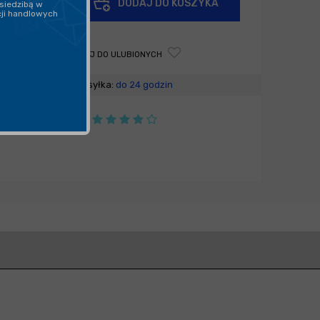
DODAJ DO KOSZYKA
siedzibą w
-
cji handlowych
DODAJ DO ULUBIONYCH
Wysyłka:
do 24 godzin