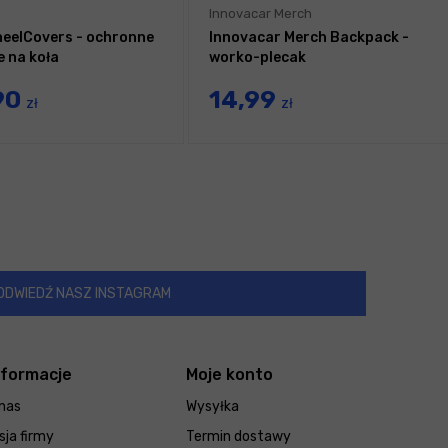
Innovacar Merch
eelCovers - ochronne
Innovacar Merch Backpack -
 na koła
worko-plecak
90
14,99
zł
zł
ODWIEDŹ NASZ INSTAGRAM
nformacje
Moje konto
nas
Wysyłka
sja firmy
Termin dostawy