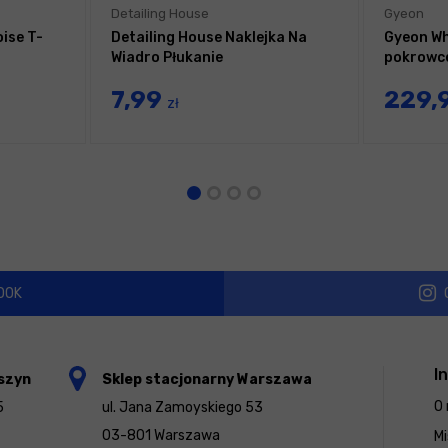
Detailing House
Gyeon
ise T-
Detailing House Naklejka Na
Gyeon Wh
Wiadro Płukanie
pokrowce
7,99
229,
zł
OOK
I
szyn
Sklep stacjonarny Warszawa
O 
5
ul. Jana Zamoyskiego 53
03-801 Warszawa
Mi