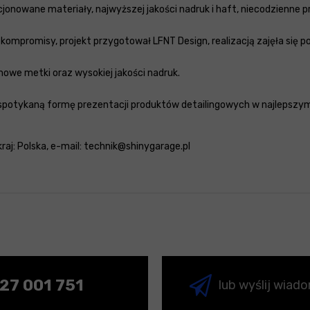
kcjonowane materiały, najwyższej jakości nadruk i haft, niecodzienn
ompromisy, projekt przygotował LFNT Design, realizacją zajęła się po
mowe metki oraz wysokiej jakości nadruk.
spotykaną formę prezentacji produktów detailingowych w najlepszy
 kraj: Polska, e-mail: technik@shinygarage.pl
27 001 751
lub wyślij wiad