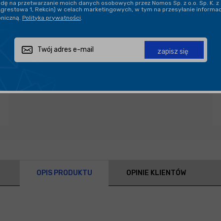
ę na przetwarzanie moich danych osobowych przez Nomos Sp. z o.o. Sp. K. z 
Agrestowa 1, Rekcin) w celach marketingowych, w tym na przesyłanie informa
oniczną.
Polityka prywatności
.
Zapytaj o produkt
Poleć znajomemu
Udostępnij
zapisz się
OPIS PRODUKTU
OPINIE KLIENTÓW