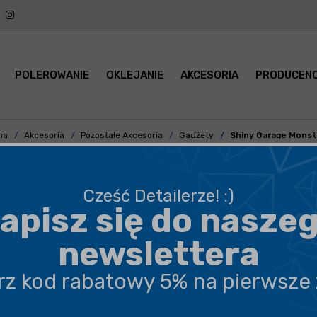
POLEROWANIE
OKLEJANIE
AKCESORIA
PRODUCENC
na
Akcesoria
Pozostałe Akcesoria
Gadżety
Shiny Garage Monst
Cześć Detailerze! :)
apisz się do nasze
BEZPIECZNA WYSYŁKA
newslettera
DARMOWA DOSTAWA OD 199,90 ZŁ
erz kod rabatowy 5% na pierwsze
PROFESJONALNE DORADZTWO