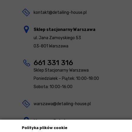
kontakt@detailing-house.pl
Sklep stacjonarny Warszawa
ul. Jana Zamoyskiego 53
03-801 Warszawa
661 331 316
Sklep Stacjonarny Warszawa
Poniedziałek – Piątek: 10:00-18:00
Sobota: 10:00-16:00
warszawa@detailing-house.pl
Magazyn Rekcin
Polityka plików cookie
Nomos Sp. z o.o. sp.k.