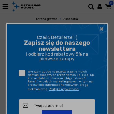
0
Strona główna
Akcesoria
Pozostałe Akcesoria
Gadżety
×
ADBL Gift Box S - małe pudełko prezentowe
0,2L
Cześć Detailerze! :)
Zapisz się do naszego
newslettera
i odbierz kod rabatowy 5% na
pierwsze zakupy
Wyrażam zgodę na przetwarzanie moich
danych osobowych przez Nomos Sp. z o.o. Sp.
K. z siedzibą w Straszynie (Agrestowa 1,
Rekcin) w celach marketingowych, w tym na
przesyłanie informacji handlowych drogą
elektroniczną.
Polityka prywatności
.