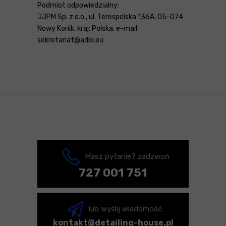
Podmiot odpowiedzialny:
JJPM Sp. z o.o., ul. Terespolska 136A, 05-074
Nowy Konik, kraj: Polska, e-mail:
sekretariat@adbl.eu
Masz pytanie? zadzwoń
727 001 751
lub wyślij wiadomość:
kontakt@detailing-house.pl