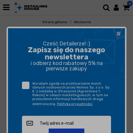
0
Strona główna
Akcesoria
Pozostałe Akcesoria
Gadżety
×
Soft99 Polo Męskie- XL
Cześć Detailerze! :)
Zapisz się do naszego
newslettera
i odbierz kod rabatowy 5% na
pierwsze zakupy
Wyrażam zgodę na przetwarzanie moich
danych osobowych przez Nomos Sp. z o.o. Sp.
K. z siedzibą w Straszynie (Agrestowa 1,
Rekcin) w celach marketingowych, w tym na
przesyłanie informacji handlowych drogą
elektroniczną.
Polityka prywatności
.