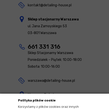
kontakt@detailing-house.pl
Sklep stacjonarny Warszawa
ul. Jana Zamoyskiego 53
03-801 Warszawa
661 331 316
Sklep Stacjonarny Warszawa
Poniedziałek – Piątek: 10:00-18:00
Sobota: 10:00-16:00
warszawa@detailing-house.pl
Magazyn Rekcin
Polityka plików cookie
Nomos Sp. z o.o. sp.k.
Korzystamy z plików cookies oraz innych
ul. Agrestowa 1