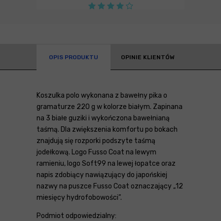
OPIS PRODUKTU
OPINIE KLIENTÓW
Koszulka polo wykonana z bawełny pika o
gramaturze 220 g w kolorze białym. Zapinana
na 3 białe guziki i wykończona bawełnianą
taśmą. Dla zwiększenia komfortu po bokach
znajdują się rozporki podszyte taśmą
jodełkową. Logo Fusso Coat na lewym
ramieniu, logo Soft99 na lewej łopatce oraz
napis zdobiący nawiązujący do japońskiej
nazwy na puszce Fusso Coat oznaczający „12
miesięcy hydrofobowości”.
Podmiot odpowiedzialny: