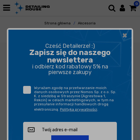
0
Strona główna
Akcesoria
Pozostałe Akcesoria
Gadżety
×
Yanosik RS + abonament roczny
Cześć Detailerze! :)
Zapisz się do naszego
newslettera
i odbierz kod rabatowy 5% na
pierwsze zakupy
Wyrażam zgodę na przetwarzanie moich
danych osobowych przez Nomos Sp. z o.o. Sp.
K. z siedzibą w Straszynie (Agrestowa 1,
Rekcin) w celach marketingowych, w tym na
przesyłanie informacji handlowych drogą
elektroniczną.
Polityka prywatności
.