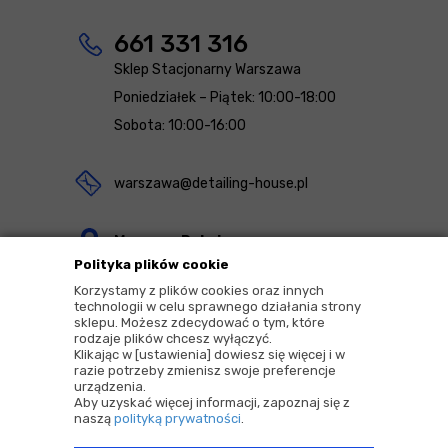
661 331 316
Sklep Stacjonarny Warszawa
Poniedziałek – Piątek: 10:00-18:00
Sobota: 10:00-16:00
warszawa@detailing-house.pl
Magazyn Rekcin
Polityka plików cookie
Nomos Sp. z o.o. sp.k.
Korzystamy z plików cookies oraz innych
ul. Agrestowa 1
technologii w celu sprawnego działania strony
sklepu. Możesz zdecydować o tym, które
83-010 Rekcin
rodzaje plików chcesz wyłączyć.
Klikając w [ustawienia] dowiesz się więcej i w
razie potrzeby zmienisz swoje preferencje
urządzenia.
Aby uzyskać więcej informacji, zapoznaj się z
naszą
polityką prywatności
.