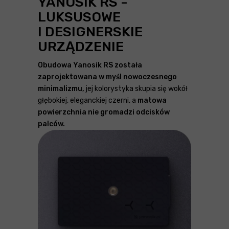
YANOSIK RS -
LUKSUSOWE
I DESIGNERSKIE
URZĄDZENIE
Obudowa Yanosik RS została
zaprojektowana w myśl nowoczesnego
minimalizmu,
jej kolorystyka skupia się wokół
głębokiej, eleganckiej czerni, a
matowa
powierzchnia nie gromadzi odcisków
palców.