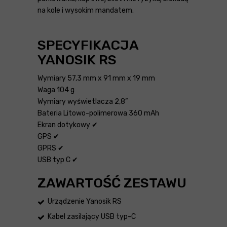
na kole i wysokim mandatem.
SPECYFIKACJA
YANOSIK RS
Wymiary
57,3 mm x 91 mm x 19 mm
Waga
104 g
Wymiary wyświetlacza
2,8”
Bateria
Litowo-polimerowa 360 mAh
Ekran dotykowy
✔
GPS
✔
GPRS
✔
USB typ C
✔
ZAWARTOŚĆ ZESTAWU
Urządzenie Yanosik RS
Kabel zasilający USB typ-C