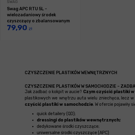
SWAG
Swag APC RTU 5L -
wielozadaniowy środek
czyszczący o zbalansowanym
79,90
pH
zł
CZYSZCZENIE PLASTIKÓW WEWNĘTRZNYCH
CZYSZCZENIE PLASTIKÓW W SAMOCHODZIE – ZADBA
Jak zadbać o kokpit w aucie?
Czym czyścić plastiki 
plastikowych we wnętrzu auta wielu zniechęca, lecz w
czyścić plastiki w samochodzie
. W ofercie pojawiły si
quick detailery (QD);
dressingi do plastików wewnętrznych;
dedykowane środki czyszczące;
uniwersalne środki czyszczące (APC)