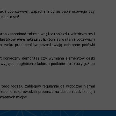
o, jak i uporczywym zapachem dymu papierosowego czy
 długi czas!
można zapominać także o wnętrzu pojazdu, w którym my i
plastików wewnętrznych
, które są w stanie „odżywić” i
a rynku producentów pozostawiają ochronne połówki
jest konieczny demontaż czy wymiana elementów deski
lądu, pogłębienie koloru i podbicie struktury, już po
 tego rodzaju zabiegów regularnie da widoczne niemal
kładnie rozprowadzić preparat na desce rozdzielczej i
stępnych miejsc.