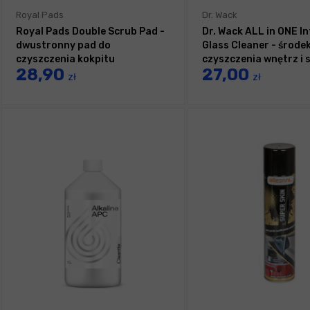
Royal Pads
Dr. Wack
Royal Pads Double Scrub Pad -
Dr. Wack ALL in ONE In
dwustronny pad do
Glass Cleaner - środe
czyszczenia kokpitu
czyszczenia wnętrz i 
28,90
27,00
sprayu 100ml
zł
zł