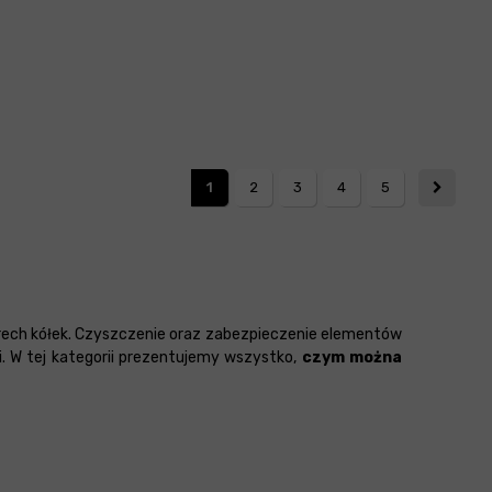
1
2
3
4
5
zterech kółek. Czyszczenie oraz zabezpieczenie elementów
. W tej kategorii prezentujemy wszystko,
czym można