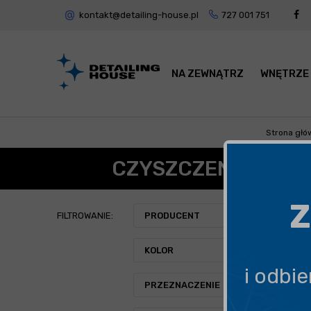
kontakt@detailing-house.pl
727 001 751
NA ZEWNĄTRZ
WNĘTRZE
Strona głó
CZYSZCZENIE KOKP
Z
FILTROWANIE:
PRODUCENT
KOLOR
i odbi
PRZEZNACZENIE