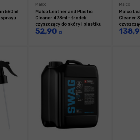
Malco
Malco
an 560ml
Malco Leather and Plastic
Malco Lea
 sprayu
Cleaner 473ml - środek
Cleaner 3
czyszczący do skóry i plastiku
czyszcząc
52,90
138,
zł