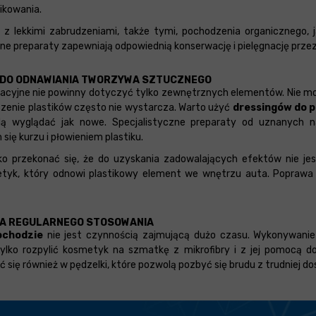
ikowania.
 z lekkimi zabrudzeniami, także tymi, pochodzenia organiczneg
nne preparaty zapewniają odpowiednią konserwację i pielęgnację przez
Y DO ODNAWIANIA TWORZYWA SZTUCZNEGO
ęgnacyjne nie powinny dotyczyć tylko zewnętrznych elementów. Nie 
zenie plastików często nie wystarcza. Warto użyć
dressingów do 
ą wyglądać jak nowe. Specjalistyczne preparaty od uznanych n
ę kurzu i płowieniem plastiku.
bko przekonać się, że do uzyskania zadowalających efektów nie 
yk, który odnowi plastikowy element we wnętrzu auta. Poprawa wyg
AGA REGULARNEGO STOSOWANIA
ochodzie
nie jest czynnością zajmującą dużo czasu. Wykonywanie
lko rozpylić kosmetyk na szmatkę z mikrofibry i z jej pomocą do
ię również w pędzelki, które pozwolą pozbyć się brudu z trudniej do