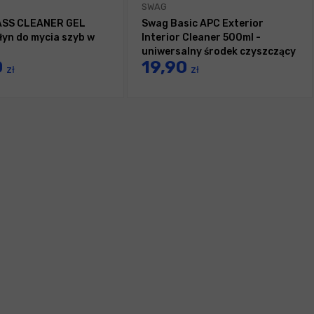
SWAG
ASS CLEANER GEL
Swag Basic APC Exterior
łyn do mycia szyb w
Interior Cleaner 500ml -
uniwersalny środek czyszczący
0
19,90
zł
zł