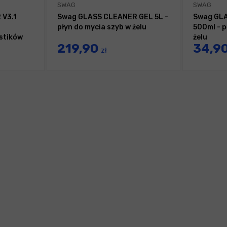
SWAG
SWAG
V3.1
Swag GLASS CLEANER GEL 5L -
Swag GL
płyn do mycia szyb w żelu
500ml - p
astików
żelu
219,90
34,9
zł