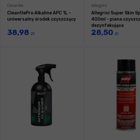
Cleantle
Allegrini
CleantlePro Alkaline APC 1L -
Allegrini Super Skin S
uniwersalny środek czyszczący
400ml - piana czyszc
dezynfekująca
38,98
28,50
zł
zł