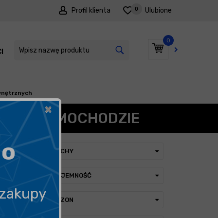
0
Profil klienta
Ulubione
0
I
PROMOCJE
wnętrznych
×
YCH W SAMOCHODZIE
go
CECHY
POJEMNOŚĆ
 zakupy
SEZON