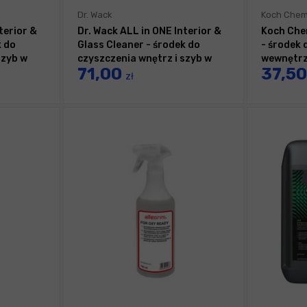
Dr. Wack
Koch Chem
terior &
Dr. Wack ALL in ONE Interior &
Koch Chem
k do
Glass Cleaner - środek do
- środek 
szyb w
czyszczenia wnętrz i szyb w
wewnętr
71,00
37,5
sprayu 500ml
zł