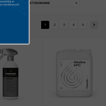
siedzibą w
ZASTOSOWANIE
cji handlowych
1
2
3
4
5