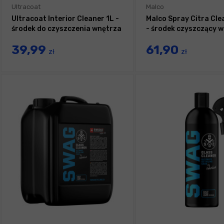
Ultracoat
Malco
Ultracoat Interior Cleaner 1L -
Malco Spray Citra Cle
środek do czyszczenia wnętrza
- środek czyszczący w
39,99
61,90
zł
zł