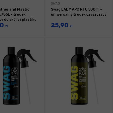
SWAG
ther and Plastic
Swag LADY APC RTU 500ml -
,785L - środek
uniwersalny środek czyszczący
y do skóry i plastiku
90
25,90
zł
zł