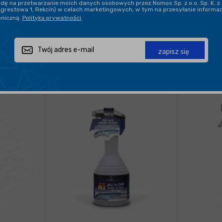
ę na przetwarzanie moich danych osobowych przez Nomos Sp. z o.o. Sp. K. z 
WYKOŃCZENIE
ZAPACH
Agrestowa 1, Rekcin) w celach marketingowych, w tym na przesyłanie informa
oniczną.
Polityka prywatności
.
POKAŻ PO:
21
zapisz się