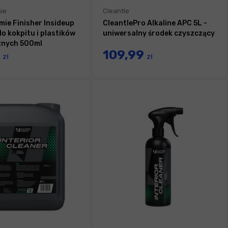
ie
Cleantle
ie Finisher Insideup
CleantlePro Alkaline APC 5L -
do kokpitu i plastików
uniwersalny środek czyszczący
znych 500ml
0
109,99
zł
zł