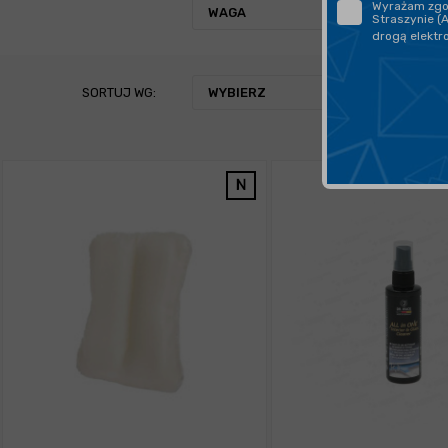
Wyrażam zgod
WAGA
Straszynie (
drogą elektr
SORTUJ WG:
WYBIERZ