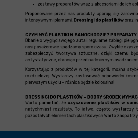
zestawy preparatów wraz z akcesoriami do ich apl
Proponowane przez nas produkty uporają się zarówno
intensywnymi plamami.
Dressingi do plastików
oraz i
CZYM MYĆ PLASTIKI W SAMOCHODZIE? PREPARAT
Dbanie o wygląd swojego auta i regularne zabiegi piel
nasi pasażerowie spędzamy sporo czasu. Zwykłe czyszc
zabezpieczyć tworzywa sztuczne, dzięki czemu będ
antystatyczne, chroniąc przed nadmiernym osadzaniem si
Korzystając z produktów w tej kategorii, można szy
rozdzielczej. Wystarczy zastosować odpowiedni kosmet
pierwszym użyciu – różnica będzie kolosalna!
DRESSINGI DO PLASTIKÓW – DOBRY ŚRODEK WYM
Warto pamiętać, że
czyszczenie plastików w sam
natychmiast rezultaty. To łatwe, często wystarczy ty
pozostałych elementach plastikowych Warto zaopatrzyć s