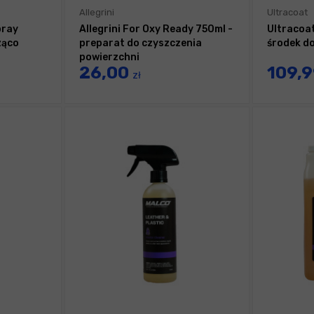
Allegrini
Ultracoat
pray
Allegrini For Oxy Ready 750ml -
Ultracoat
ząco
preparat do czyszczenia
środek d
powierzchni
26,00
109,
zł