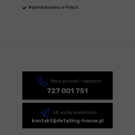
Wyprodukowano w Polsce.
Masz pytanie? zadzwoń
727 001 751
lub wyślij wiadomość:
kontakt@detailing-house.pl