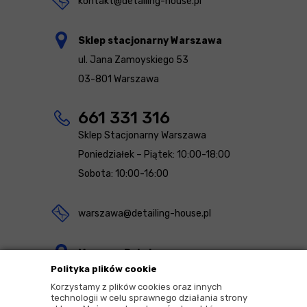
kontakt@detailing-house.pl
Sklep stacjonarny Warszawa
ul. Jana Zamoyskiego 53
03-801 Warszawa
661 331 316
Sklep Stacjonarny Warszawa
Poniedziałek – Piątek: 10:00-18:00
Sobota: 10:00-16:00
warszawa@detailing-house.pl
Magazyn Rekcin
Polityka plików cookie
Nomos Sp. z o.o. sp.k.
Korzystamy z plików cookies oraz innych
ul. Agrestowa 1
technologii w celu sprawnego działania strony