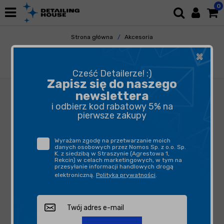
0
Strona główna
Akcesoria
Pozostałe Akcesoria
Gadżety
×
Seven Keep Things Clean White XL - koszulka
z logo
Cześć Detailerze! :)
Zapisz się do naszego
newslettera
i odbierz kod rabatowy 5% na
pierwsze zakupy
Wyrażam zgodę na przetwarzanie moich
danych osobowych przez Nomos Sp. z o.o. Sp.
K. z siedzibą w Straszynie (Agrestowa 1,
Rekcin) w celach marketingowych, w tym na
przesyłanie informacji handlowych drogą
elektroniczną.
Polityka prywatności
.