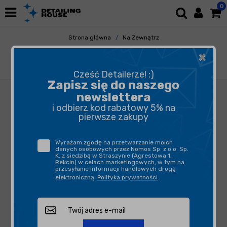
0
Strona główna
Na Zewnątrz
Mycie i Osuszanie
Szampony
×
Innovacar S2 Foamy 1L - neutralny szampon i
piana aktywna
Cześć Detailerze! :)
Zapisz się do naszego
newslettera
i odbierz kod rabatowy 5% na
pierwsze zakupy
Wyrażam zgodę na przetwarzanie moich
danych osobowych przez Nomos Sp. z o.o. Sp.
K. z siedzibą w Straszynie (Agrestowa 1,
Rekcin) w celach marketingowych, w tym na
przesyłanie informacji handlowych drogą
elektroniczną.
Polityka prywatności
.