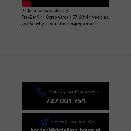
Podmiot odpowiedzialny:
Fra-Ber S.r.l., Corso Vercelli 57, 20144 Mediolan,
kraj: Włochy, e-mail: fra-ber@legalmail.it
Masz pytanie? zadzwoń
727 001 751
lub wyślij wiadomość:
kontakt@detailing-house.pl