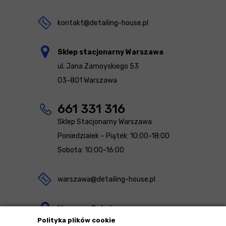
kontakt@detailing-house.pl
Sklep stacjonarny Warszawa
ul. Jana Zamoyskiego 53
03-801 Warszawa
661 331 316
Sklep Stacjonarny Warszawa
Poniedziałek – Piątek: 10:00-18:00
Sobota: 10:00-16:00
warszawa@detailing-house.pl
Magazyn Rekcin
Polityka plików cookie
Nomos Sp. z o.o. sp.k.