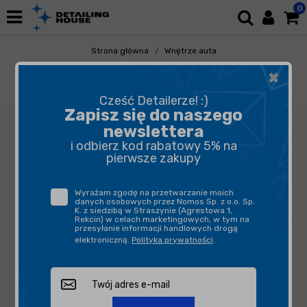
0
Strona główna
Wnętrze auta
Tapicerka i Dywaniki
Dywaniki Gumowe
×
Koch Chemie Gummifix produkt do pielęgnacji
gumy i tworzyw sztucznych 1L
Cześć Detailerze! :)
Zapisz się do naszego
newslettera
i odbierz kod rabatowy 5% na
pierwsze zakupy
Wyrażam zgodę na przetwarzanie moich
danych osobowych przez Nomos Sp. z o.o. Sp.
K. z siedzibą w Straszynie (Agrestowa 1,
Rekcin) w celach marketingowych, w tym na
przesyłanie informacji handlowych drogą
elektroniczną.
Polityka prywatności
.