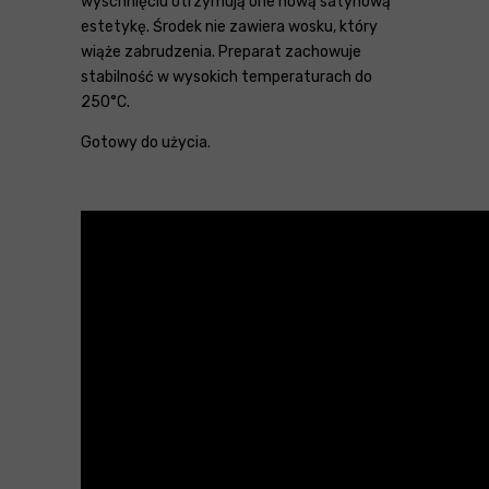
wyschnięciu otrzymują one nową satynową
estetykę. Środek nie zawiera wosku, który
wiąże zabrudzenia. Preparat zachowuje
stabilność w wysokich temperaturach do
250°C.
Gotowy do użycia.