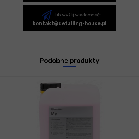
lub wyślij wiadomość:
kontakt@detailing-house.pl
Podobne produkty