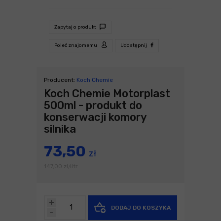
Zapytaj o produkt
Poleć znajomemu
Udostępnij
Producent:
Koch Chemie
Koch Chemie Motorplast
500ml - produkt do
konserwacji komory
silnika
73,50
zł
147,00
zł
litr
/
+
DODAJ DO KOSZYKA
-