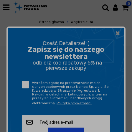
0
Strona główna
Wnętrze auta
Tapicerka i Dywaniki
Dywaniki Gumowe
×
Koch Chemie Motorplast 500ml - produkt do
konserwacji komory silnika
Cześć Detailerze! :)
Zapisz się do naszego
newslettera
i odbierz kod rabatowy 5% na
pierwsze zakupy
Wyrażam zgodę na przetwarzanie moich
danych osobowych przez Nomos Sp. z o.o. Sp.
K. z siedzibą w Straszynie (Agrestowa 1,
Rekcin) w celach marketingowych, w tym na
przesyłanie informacji handlowych drogą
elektroniczną.
Polityka prywatności
.