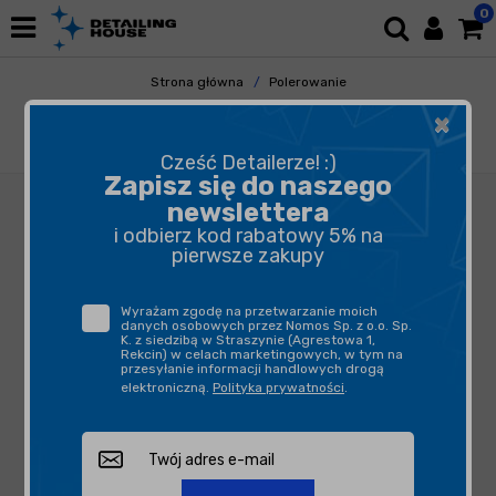
0
Strona główna
Polerowanie
Akcesoria Polerskie
Mierniki Lakieru
×
NexPTG Standard PL - bezprzewodowy
miernik grubości lakieru
Cześć Detailerze! :)
Zapisz się do naszego
newslettera
i odbierz kod rabatowy 5% na
pierwsze zakupy
Wyrażam zgodę na przetwarzanie moich
danych osobowych przez Nomos Sp. z o.o. Sp.
K. z siedzibą w Straszynie (Agrestowa 1,
Rekcin) w celach marketingowych, w tym na
przesyłanie informacji handlowych drogą
elektroniczną.
Polityka prywatności
.