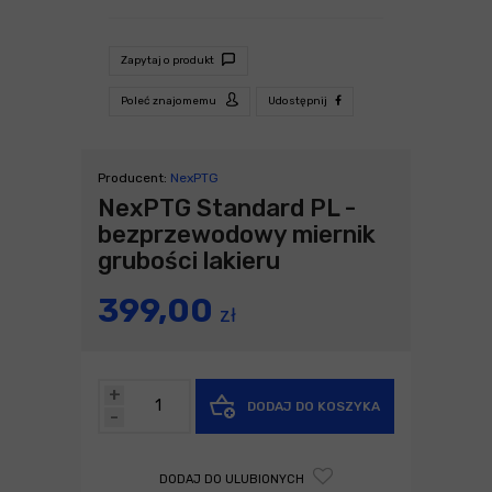
Zapytaj o produkt
Poleć znajomemu
Udostępnij
Producent:
NexPTG
NexPTG Standard PL -
bezprzewodowy miernik
grubości lakieru
399,00
zł
+
DODAJ DO KOSZYKA
-
DODAJ DO ULUBIONYCH