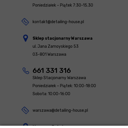
Poniedziałek – Piątek 7:30-15.30
kontakt@detailing-house.pl
Sklep stacjonarny Warszawa
ul. Jana Zamoyskiego 53
03-801 Warszawa
661 331 316
Sklep Stacjonarny Warszawa
Poniedziałek – Piątek: 10:00-18:00
Sobota: 10:00-16:00
warszawa@detailing-house.pl
Magazyn Rekcin