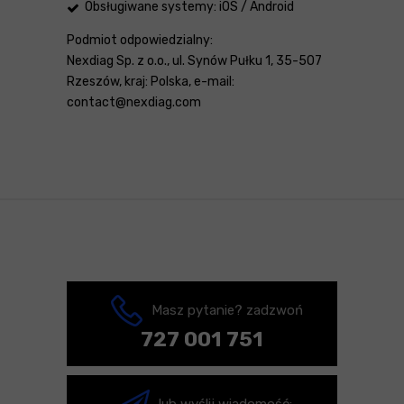
Obsługiwane systemy: iOS / Android
Podmiot odpowiedzialny:
Nexdiag Sp. z o.o., ul. Synów Pułku 1, 35-507
Rzeszów, kraj: Polska, e-mail:
contact@nexdiag.com
Masz pytanie? zadzwoń
727 001 751
lub wyślij wiadomość: