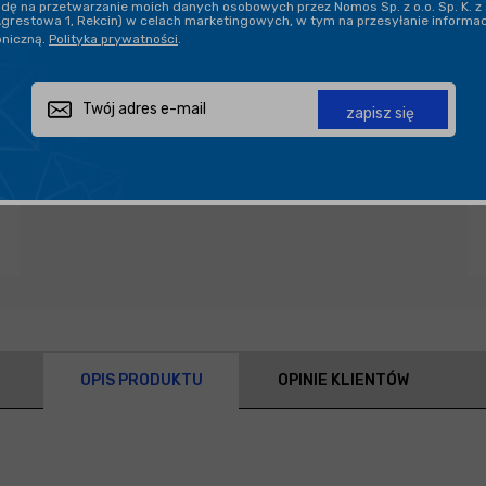
ę na przetwarzanie moich danych osobowych przez Nomos Sp. z o.o. Sp. K. z 
Agrestowa 1, Rekcin) w celach marketingowych, w tym na przesyłanie informa
oniczną.
Polityka prywatności
.
Zapytaj o produkt
Poleć znajomemu
Udostępnij
zapisz się
OPIS PRODUKTU
OPINIE KLIENTÓW