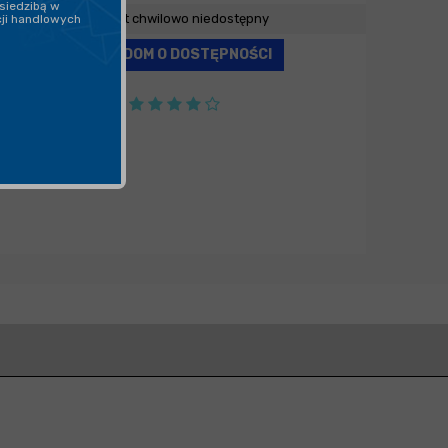
siedzibą w
Produkt chwilowo niedostępny
cji handlowych
POWIADOM O DOSTĘPNOŚCI