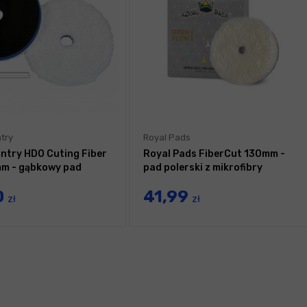
try
Royal Pads
ntry HDO Cuting Fiber
Royal Pads FiberCut 130mm -
m - gąbkowy pad
pad polerski z mikrofibry
0
41,99
zł
zł