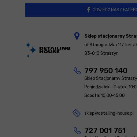
ODWIEDŹ NASZ FACEB
Sklep stacjonarny Stra
ul. Starogardzka 117, lok. U
83-010 Straszyn
797 950 140
Sklep Stacjonarny Strasz
Poniedziałek – Piątek: 10:
Sobota: 10:00-15:00
sklep@detailing-house.pl
727 001 751