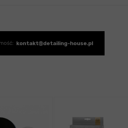
kontakt@detailing-house.pl
omość: