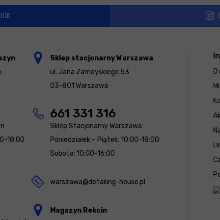
OOK
I
szyn
Sklep stacjonarny Warszawa
O 
5
ul. Jana Zamoyskiego 53
03-801 Warszawa
Mi
K
661 331 316
Ak
yn
Sklep Stacjonarny Warszawa
N
00-18:00
Poniedziałek – Piątek: 10:00-18:00
Li
Sobota: 10:00-16:00
Cz
Po
warszawa@detailing-house.pl
Magazyn Rekcin