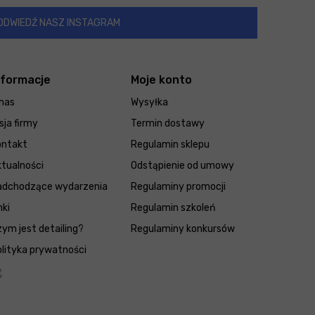
ODWIEDŹ NASZ INSTAGRAM
nformacje
Moje konto
nas
Wysyłka
sja firmy
Termin dostawy
ontakt
Regulamin sklepu
tualności
Odstąpienie od umowy
adchodzące wydarzenia
Regulaminy promocji
nki
Regulamin szkoleń
ym jest detailing?
Regulaminy konkursów
lityka prywatności