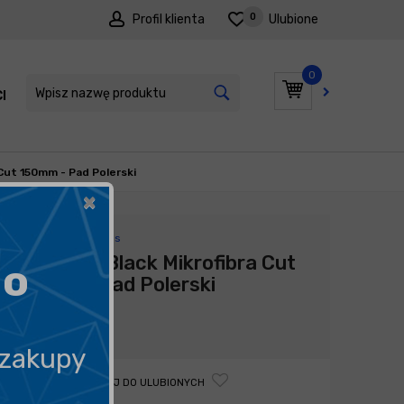
0
Profil klienta
Ulubione
0
I
PROMOCJE
 Cut 150mm - Pad Polerski
×
Producent:
Flexipads
Flexipads Black Mikrofibra Cut
go
150mm - Pad Polerski
46,43
zł
 zakupy
DODAJ DO ULUBIONYCH