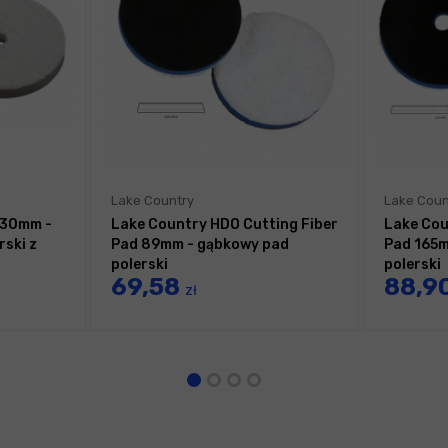
Lake Country
Lake Coun
130mm -
Lake Country HDO Cutting Fiber
Lake Cou
rski z
Pad 89mm - gąbkowy pad
Pad 165m
polerski
polerski
69,58
88,9
zł