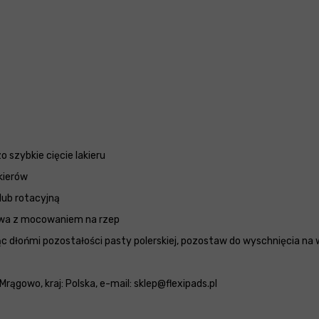
 szybkie cięcie lakieru
akierów
lub rotacyjną
nowa z mocowaniem na rzep
ąc dłońmi pozostałości pasty polerskiej, pozostaw do wyschnięcia n
Mrągowo, kraj: Polska, e-mail: sklep@flexipads.pl