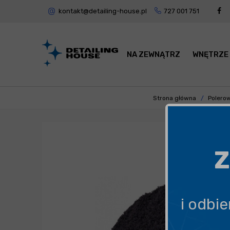
kontakt@detailing-house.pl
727 001 751
NA ZEWNĄTRZ
WNĘTRZE
Strona główna
Polero
Z
i odbi