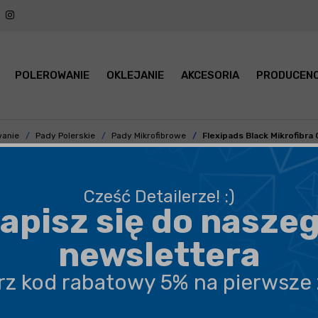
POLEROWANIE
OKLEJANIE
AKCESORIA
PRODUCENC
wanie
Pady Polerskie
Pady Mikrofibrowe
Flexipads Black Mikrofibra
Cześć Detailerze! :)
apisz się do nasze
BEZPIECZNA WYSYŁKA
newslettera
DARMOWA DOSTAWA OD 199,90 ZŁ
erz kod rabatowy 5% na pierwsze
PROFESJONALNE DORADZTWO