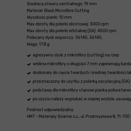
Średnica otworu centralnego: 19 mm
Materiał: Black Microfibre Cutting
Wysokość pianki: 10 mm
Max obroty dla polerki obrotowej: 3000 rpm
Max obroty dla polerki orbitalnej (DA): 4500 rpm
Polecany dysk wsporczy: 36145, 36140,
Waga: 17.8 g
agresywny dysk z mikrofibry (cutting) na rzep
włókna mikrofibry o długości 7 mm zapewniają bardzo
doskonały do cięcia twardych i średniej twardości l
przeznaczony do użytku z polerką oscylacyjną (DA) 
podstawę dla mikrofibry stanowi pianka poliureta
po użyciu należy wypłukać w ciepłej wodzie, usuwaj
Podmiot odpowiedzialny:
HMT - Materiały Ścierne s.c., ul. Przemysłowa 8, 11-700 