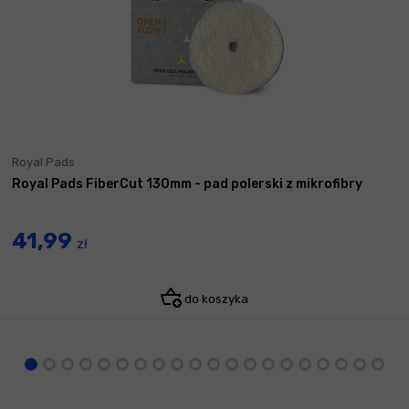
Royal Pads
Royal Pads FiberCut 130mm - pad polerski z mikrofibry
41,99
zł
do koszyka