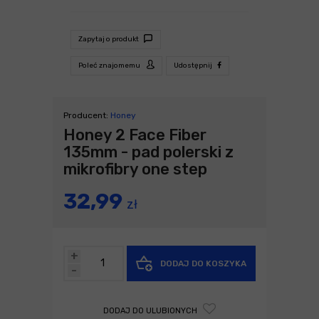
Zapytaj o produkt
Poleć znajomemu
Udostępnij
Producent:
Honey
Honey 2 Face Fiber
135mm - pad polerski z
mikrofibry one step
32,99
zł
+
DODAJ DO KOSZYKA
-
DODAJ DO ULUBIONYCH