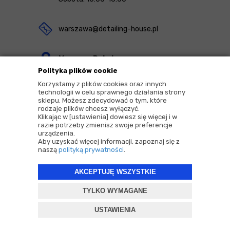
warszawa@detailing-house.pl
Magazyn Rekcin
Polityka plików cookie
Nomos Sp. z o.o. sp.k.
Korzystamy z plików cookies oraz innych
ul. Agrestowa 1
technologii w celu sprawnego działania strony
sklepu. Możesz zdecydować o tym, które
83-010 Rekcin
rodzaje plików chcesz wyłączyć.
Klikając w [ustawienia] dowiesz się więcej i w
razie potrzeby zmienisz swoje preferencje
urządzenia.
Aby uzyskać więcej informacji, zapoznaj się z
naszą
polityką prywatności
.
2026 © Copyrights by |
Detailing House
AKCEPTUJĘ WSZYSTKIE
Projekt i oprogramowanie sklepu:
ebexo
TYLKO WYMAGANE
USTAWIENIA