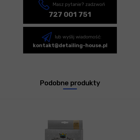
Masz pytanie? zadzwoń
727 001 751
lub wyślij wiadomość:
kontakt@detailing-house.pl
Podobne produkty