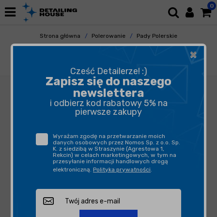
0
Strona główna
Polerowanie
Pady Polerskie
Pady Mikrofibrowe
×
Honey 2 Face Fiber 135mm - pad polerski z
mikrofibry one step
Cześć Detailerze! :)
Zapisz się do naszego
newslettera
i odbierz kod rabatowy 5% na
pierwsze zakupy
Wyrażam zgodę na przetwarzanie moich
danych osobowych przez Nomos Sp. z o.o. Sp.
K. z siedzibą w Straszynie (Agrestowa 1,
Rekcin) w celach marketingowych, w tym na
przesyłanie informacji handlowych drogą
elektroniczną.
Polityka prywatności
.