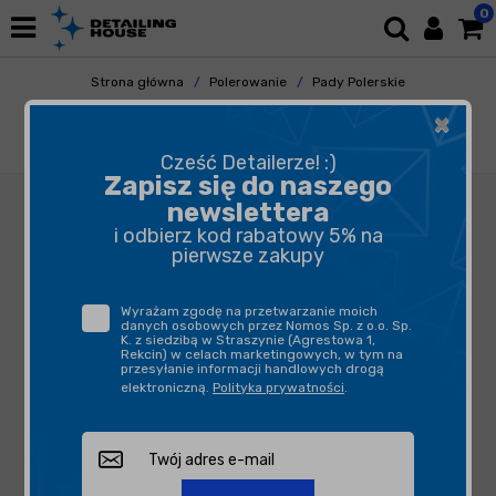
0
Strona główna
Polerowanie
Pady Polerskie
Gąbki Polerskie
×
NAT Czerwona Średnio Miekka Gąbka
polerska 150mm
Cześć Detailerze! :)
Zapisz się do naszego
newslettera
i odbierz kod rabatowy 5% na
pierwsze zakupy
Wyrażam zgodę na przetwarzanie moich
danych osobowych przez Nomos Sp. z o.o. Sp.
K. z siedzibą w Straszynie (Agrestowa 1,
Rekcin) w celach marketingowych, w tym na
przesyłanie informacji handlowych drogą
elektroniczną.
Polityka prywatności
.