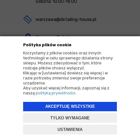
Sobota: 10:00-16:00
warszawa@detailing-house.pl
Magazyn Rekcin
Polityka plików cookie
Nomos Sp. z o.o. sp.k.
Korzystamy z plików cookies oraz innych
ul. Agrestowa 1
technologii w celu sprawnego działania strony
sklepu. Możesz zdecydować o tym, które
83-010 Rekcin
rodzaje plików chcesz wyłączyć.
Klikając w [ustawienia] dowiesz się więcej i w
razie potrzeby zmienisz swoje preferencje
urządzenia.
Aby uzyskać więcej informacji, zapoznaj się z
naszą
polityką prywatności
.
2026 © Copyrights by |
Detailing House
AKCEPTUJĘ WSZYSTKIE
Projekt i oprogramowanie sklepu:
ebexo
TYLKO WYMAGANE
USTAWIENIA