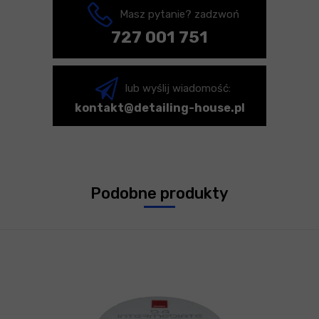
Masz pytanie? zadzwoń
727 001 751
lub wyślij wiadomość:
kontakt@detailing-house.pl
Podobne produkty