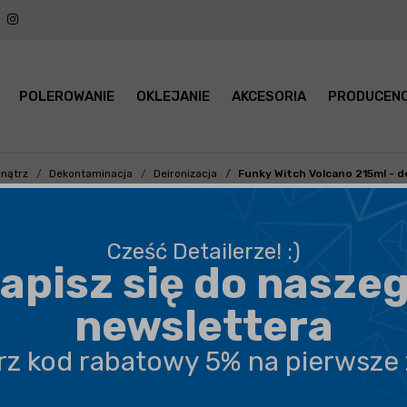
POLEROWANIE
OKLEJANIE
AKCESORIA
PRODUCENC
nątrz
Dekontaminacja
Deironizacja
Funky Witch Volcano 215ml - dei
Cześć Detailerze! :)
apisz się do nasze
BEZPIECZNA WYSYŁKA
newslettera
DARMOWA DOSTAWA OD 199,90 ZŁ
erz kod rabatowy 5% na pierwsze
PROFESJONALNE DORADZTWO