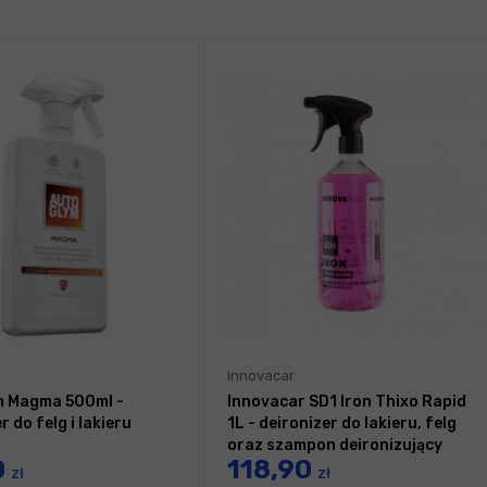
Innovacar
m Magma 500ml -
Innovacar SD1 Iron Thixo Rapid
r do felg i lakieru
1L - deironizer do lakieru, felg
oraz szampon deironizujący
0
118,90
zł
zł