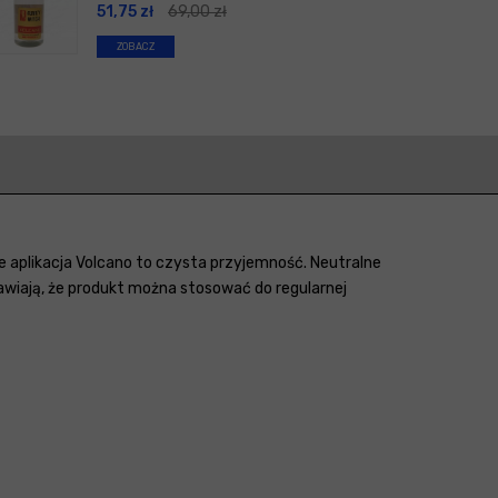
51,75
zł
69,00
zł
ZOBACZ
że aplikacja Volcano to czysta przyjemność. Neutralne
rawiają, że produkt można stosować do regularnej