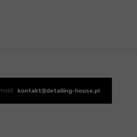
kontakt@detailing-house.pl
omość: