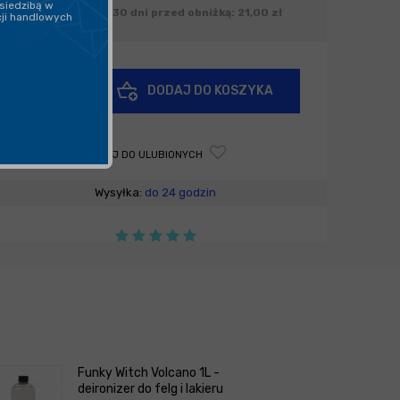
siedzibą w
Najniższa cena z 30 dni przed obniżką: 21,00 zł
cji handlowych
+
DODAJ DO KOSZYKA
-
DODAJ DO ULUBIONYCH
Wysyłka:
do 24 godzin
Funky Witch Volcano 1L -
deironizer do felg i lakieru