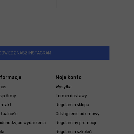
ODWIEDŹ NASZ INSTAGRAM
nformacje
Moje konto
nas
Wysyłka
sja firmy
Termin dostawy
ontakt
Regulamin sklepu
tualności
Odstąpienie od umowy
adchodzące wydarzenia
Regulaminy promocji
nki
Regulamin szkoleń