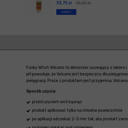
33,75
zł
45,00
zł
ZOBACZ
Funky Witch Volcano to deironizer usuwający z lakieru 
pH powoduje, że Volcano jest bezpieczny dla pielęgnow
pielęgnacji. Prace z produktem jest przyjemna, Volcan
Sposób użycia:
przed użyciem wstrząsnąć
produkt aplikować tylko na chłodne powierzchnie
po aplikacji odczekać 2-5 min tak, aby produkt za
na koniec spłukać pod ciśnieniem