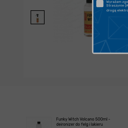
Wyrażam zgod
Straszynie (
drogą elektr
Funky Witch Volcano 500ml -
deironizer do felg i lakieru