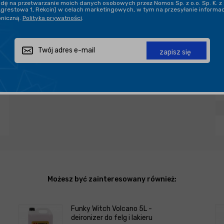
ę na przetwarzanie moich danych osobowych przez Nomos Sp. z o.o. Sp. K. z 
Agrestowa 1, Rekcin) w celach marketingowych, w tym na przesyłanie informa
oniczną.
Polityka prywatności
.
Zapytaj o produkt
Poleć znajomemu
Udostępnij
zapisz się
Możesz być zainteresowany również:
Funky Witch Volcano 5L -
deironizer do felg i lakieru