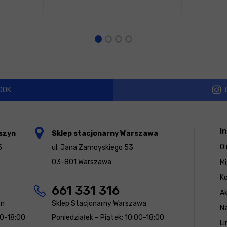
OOK
I
szyn
Sklep stacjonarny Warszawa
O 
5
ul. Jana Zamoyskiego 53
03-801 Warszawa
Mi
K
661 331 316
Ak
yn
Sklep Stacjonarny Warszawa
N
00-18:00
Poniedziałek – Piątek: 10:00-18:00
Li