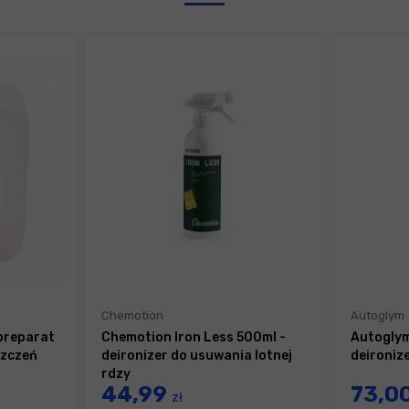
Chemotion
Autoglym
 preparat
Chemotion Iron Less 500ml -
Autogly
szczeń
deironizer do usuwania lotnej
deironize
rdzy
44,99
73,0
zł