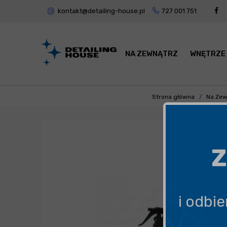
kontakt@detailing-house.pl
727 001 751
NA ZEWNĄTRZ
WNĘTRZE
Strona główna
Na Zew
Z
i odbi