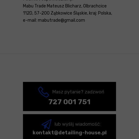
Mabu Trade Mateusz Blicharz, Olbrachcice
112D, 57-200 Ząbkowice Śląskie, kraj: Polska,
e-mail: mabutrade@gmail.com
Masz pytanie? zadzwoń
727 001 751
lub wyślij wiadomość:
kontakt@detailing-house.pl