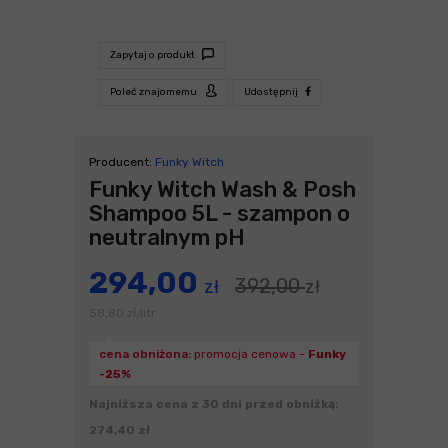
Zapytaj o produkt
Poleć znajomemu
Udostępnij
Producent:
Funky Witch
Funky Witch Wash & Posh
Shampoo 5L - szampon o
neutralnym pH
294,00
392,00
zł
zł
58,80
zł
litr
/
cena obniżona:
promocja cenowa -
Funky
-25%
Najniższa cena z 30 dni przed obniżką:
274,40 zł