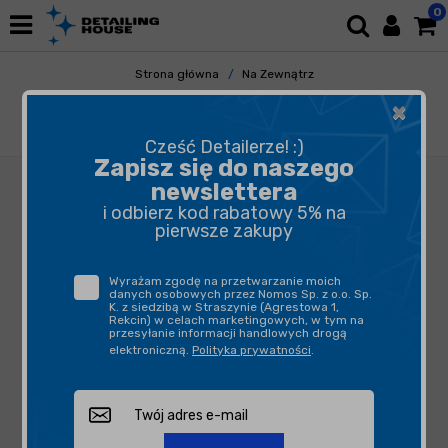
0
Strona główna
Na Zewnątrz
Mycie i Osuszanie
Szampony
×
Funky Witch Wash & Posh Shampoo 5L -
szampon o neutralnym pH
Cześć Detailerze! :)
Zapisz się do naszego
newslettera
i odbierz kod rabatowy 5% na
pierwsze zakupy
Wyrażam zgodę na przetwarzanie moich
danych osobowych przez Nomos Sp. z o.o. Sp.
K. z siedzibą w Straszynie (Agrestowa 1,
Rekcin) w celach marketingowych, w tym na
przesyłanie informacji handlowych drogą
elektroniczną.
Polityka prywatności
.