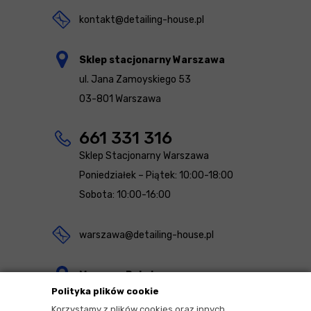
kontakt@detailing-house.pl
Sklep stacjonarny Warszawa
ul. Jana Zamoyskiego 53
03-801 Warszawa
661 331 316
Sklep Stacjonarny Warszawa
Poniedziałek – Piątek: 10:00-18:00
Sobota: 10:00-16:00
warszawa@detailing-house.pl
Magazyn Rekcin
Polityka plików cookie
Nomos Sp. z o.o. sp.k.
Korzystamy z plików cookies oraz innych