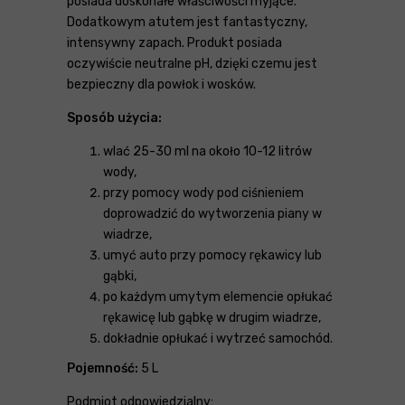
posiada doskonałe właściwości myjące.
Dodatkowym atutem jest fantastyczny,
intensywny zapach. Produkt posiada
oczywiście neutralne pH, dzięki czemu jest
bezpieczny dla powłok i wosków.
Sposób użycia:
wlać 25-30 ml na około 10-12 litrów
wody,
przy pomocy wody pod ciśnieniem
doprowadzić do wytworzenia piany w
wiadrze,
umyć auto przy pomocy rękawicy lub
gąbki,
po każdym umytym elemencie opłukać
rękawicę lub gąbkę w drugim wiadrze,
dokładnie opłukać i wytrzeć samochód.
Pojemność:
5 L
Podmiot odpowiedzialny: