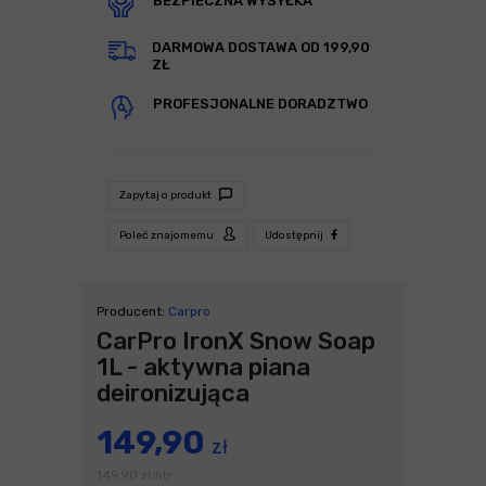
BEZPIECZNA WYSYŁKA
DARMOWA DOSTAWA OD 199,90
ZŁ
PROFESJONALNE DORADZTWO
Zapytaj o produkt
Poleć znajomemu
Udostępnij
Producent:
Carpro
CarPro IronX Snow Soap
1L - aktywna piana
deironizująca
149,90
zł
149,90
zł
litr
/