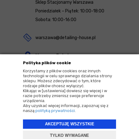
Sklep Stacjonarny Warszawa
Poniedziałek – Piątek: 10:00-18:00
Sobota: 10:00-16:00
warszawa@detailing-house.pl
Magazyn Rekcin
Polityka plików cookie
Nomos Sp. z o.o. sp.k.
Korzystamy z plików cookies oraz innych
ul. Agrestowa 1
technologii w celu sprawnego działania strony
sklepu. Możesz zdecydować o tym, które
83-010 Rekcin
rodzaje plików chcesz wyłączyć.
Klikając w [ustawienia] dowiesz się więcej i w
razie potrzeby zmienisz swoje preferencje
urządzenia.
Aby uzyskać więcej informacji, zapoznaj się z
naszą
polityką prywatności
.
2026 © Copyrights by |
Detailing House
AKCEPTUJĘ WSZYSTKIE
Projekt i oprogramowanie sklepu:
ebexo
TYLKO WYMAGANE