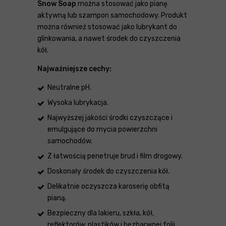
Snow Soap
można stosować jako pianę
aktywną lub szampon samochodowy. Produkt
można również stosować jako lubrykant do
glinkowania, a nawet środek do czyszczenia
kół.
Najważniejsze cechy:
Neutralne pH.
Wysoka lubrykacja.
Najwyższej jakości środki czyszczące i
emulgujące do mycia powierzchni
samochodów.
Z łatwością penetruje brud i film drogowy.
Doskonały środek do czyszczenia kół.
Delikatnie oczyszcza karoserię obfitą
pianą.
Bezpieczny dla lakieru, szkła, kół,
reflektorów, plastików i bezbarwnej folii