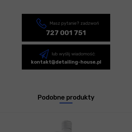
Masz pytanie? zadzwoń
727 001 751
lub wyślij wiadomość:
kontakt@detailing-house.pl
Podobne produkty