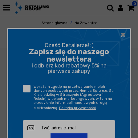
0
Strona główna
Na Zewnątrz
Mycie i Osuszanie
Szampony
×
CarPro IronX Snow Soap 1L - aktywna piana
deironizująca
Cześć Detailerze! :)
Zapisz się do naszego
newslettera
i odbierz kod rabatowy 5% na
pierwsze zakupy
Wyrażam zgodę na przetwarzanie moich
danych osobowych przez Nomos Sp. z o.o. Sp.
K. z siedzibą w Straszynie (Agrestowa 1,
Rekcin) w celach marketingowych, w tym na
przesyłanie informacji handlowych drogą
elektroniczną.
Polityka prywatności
.