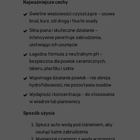
Najważniejsze cechy
Świetne właściwości czyszczące – usuwa
brud, kurz, sól drogą i tłuste osady
Silna piana i skuteczne działanie –
intensywnie penetruje zabrudzenia,
ułatwiając ich usunięcie
Łagodna formuła z neutralnym pH –
bezpieczna dla powłok ceramicznych,
lakieru, plastiku i szkła
Wspomaga działanie powłok – nie obniża
hydrofobowości, nie pozostawia osadów
Wydajność i koncentracja – do stosowania
w wiadrze lub pianownicy
Sposób użycia
Spłucz auto wodą pod ciśnieniem, aby
usunąć luźne zabrudzenia.
Wymieszaj szampon z wodą w proporcji