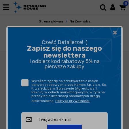
0
Strona główna
Na Zewnątrz
Mycie i Osuszanie
Szampony
×
CarPro Reset Shampoo 500ml - szampon
pielęgnuje i odtyka powłoki kwarcowe /
Cześć Detailerze! :)
ceramiczne
Zapisz się do naszego
newslettera
i odbierz kod rabatowy 5% na
pierwsze zakupy
Wyrażam zgodę na przetwarzanie moich
danych osobowych przez Nomos Sp. z o.o. Sp.
K. z siedzibą w Straszynie (Agrestowa 1,
Rekcin) w celach marketingowych, w tym na
przesyłanie informacji handlowych drogą
elektroniczną.
Polityka prywatności
.