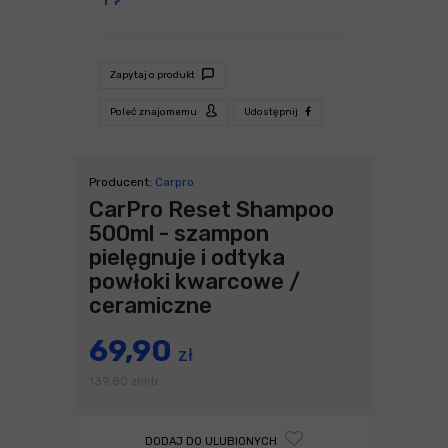
Zapytaj o produkt
Poleć znajomemu
Udostępnij
Producent:
Carpro
CarPro Reset Shampoo
500ml - szampon
pielęgnuje i odtyka
powłoki kwarcowe /
ceramiczne
69,90
zł
139,80
zł
litr
/
DODAJ DO ULUBIONYCH