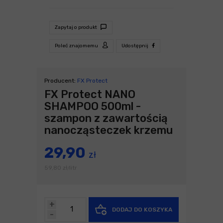
Zapytaj o produkt
Poleć znajomemu
Udostępnij
Producent:
FX Protect
FX Protect NANO
SHAMPOO 500ml -
szampon z zawartością
nanocząsteczek krzemu
29,90
zł
59,80
zł
litr
/
+
DODAJ DO KOSZYKA
-