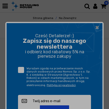
0
Strona główna
Na Zewnątrz
Mycie i Osuszanie
Szampony
×
FX Protect NANO SHAMPOO 500ml - szampon
z zawartością nanocząsteczek krzemu
Cześć Detailerze! :)
Zapisz się do naszego
newslettera
i odbierz kod rabatowy 5% na
pierwsze zakupy
Wyrażam zgodę na przetwarzanie moich
danych osobowych przez Nomos Sp. z o.o. Sp.
K. z siedzibą w Straszynie (Agrestowa 1,
Rekcin) w celach marketingowych, w tym na
przesyłanie informacji handlowych drogą
elektroniczną.
Polityka prywatności
.