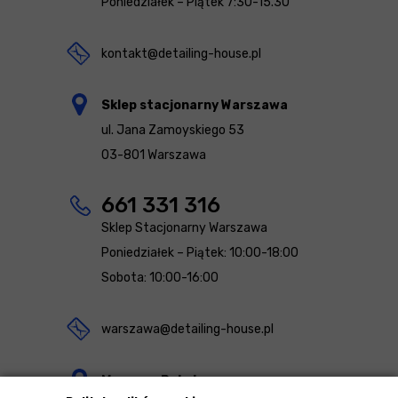
Poniedziałek – Piątek 7:30-15.30
kontakt@detailing-house.pl
Sklep stacjonarny Warszawa
ul. Jana Zamoyskiego 53
03-801 Warszawa
661 331 316
Sklep Stacjonarny Warszawa
Poniedziałek – Piątek: 10:00-18:00
Sobota: 10:00-16:00
warszawa@detailing-house.pl
Magazyn Rekcin