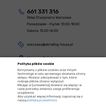
661 331 316
Sklep Stacjonarny Warszawa
Poniedziałek – Piątek: 10:00-18:00
Sobota: 10:00-16:00
warszawa@detailing-house.pl
Magazyn Rekcin
Polityka plików cookie
Nomos Sp. z o.o. sp.k.
Korzystamy z plików cookies oraz innych
ul. Agrestowa 1
technologii w celu sprawnego działania strony
sklepu. Możesz zdecydować o tym, które
83-010 Rekcin
rodzaje plików chcesz wyłączyć.
Klikając w [ustawienia] dowiesz się więcej i w
razie potrzeby zmienisz swoje preferencje
urządzenia.
Aby uzyskać więcej informacji, zapoznaj się z
naszą
polityką prywatności
.