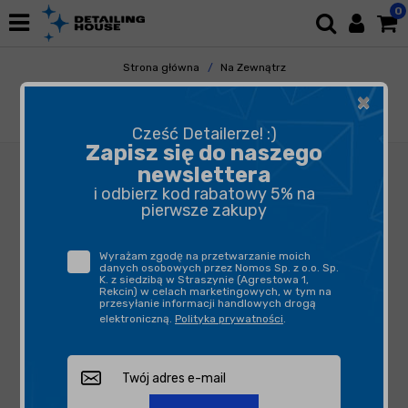
0
Strona główna
Na Zewnątrz
Mycie i Osuszanie
Szampony
×
Pure Chemie Car Shampoo 750ml - delikatny
szampon o kwaśnym pH
Cześć Detailerze! :)
Zapisz się do naszego
newslettera
i odbierz kod rabatowy 5% na
pierwsze zakupy
Wyrażam zgodę na przetwarzanie moich
danych osobowych przez Nomos Sp. z o.o. Sp.
K. z siedzibą w Straszynie (Agrestowa 1,
Rekcin) w celach marketingowych, w tym na
przesyłanie informacji handlowych drogą
elektroniczną.
Polityka prywatności
.