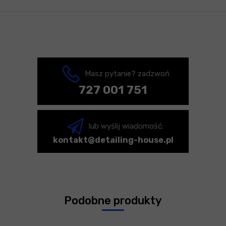
Masz pytanie? zadzwoń
727 001 751
lub wyślij wiadomość:
kontakt@detailing-house.pl
Podobne produkty