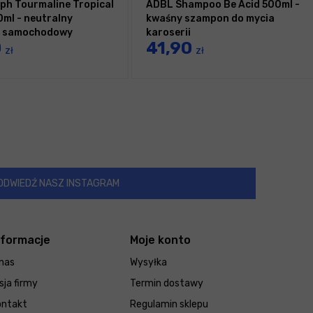
ph Tourmaline Tropical
ADBL Shampoo Be Acid 500ml -
0ml - neutralny
kwaśny szampon do mycia
 samochodowy
karoserii
0
41,90
zł
zł
ODWIEDŹ NASZ INSTAGRAM
nformacje
Moje konto
nas
Wysyłka
sja firmy
Termin dostawy
ontakt
Regulamin sklepu