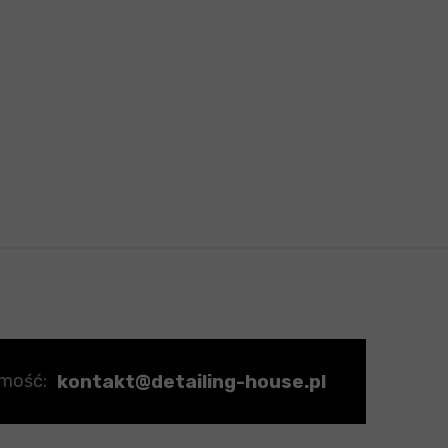
kontakt@detailing-house.pl
omość: