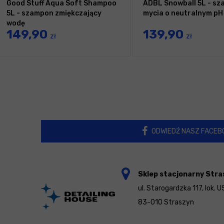
Good Stuff Aqua Soft Shampoo
ADBL Snowball 5L - s
5L - szampon zmiękczający
mycia o neutralnym pH
wodę
149,90
139,90
zł
zł
ODWIEDŹ NASZ FACEB
Sklep stacjonarny Stra
ul. Starogardzka 117, lok. U
83-010 Straszyn