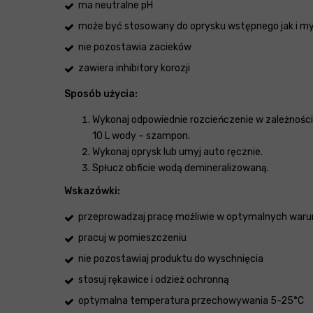
ma neutralne pH
może być stosowany do oprysku wstępnego jak i m
nie pozostawia zacieków
zawiera inhibitory korozji
Sposób użycia:
Wykonaj odpowiednie rozcieńczenie w zależności
10 L wody – szampon.
Wykonaj oprysk lub umyj auto ręcznie.
Spłucz obficie wodą demineralizowaną.
Wskazówki:
przeprowadzaj pracę możliwie w optymalnych warunk
pracuj w pomieszczeniu
nie pozostawiaj produktu do wyschnięcia
stosuj rękawice i odzież ochronną
optymalna temperatura przechowywania 5-25°C