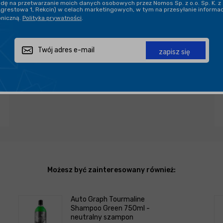
ę na przetwarzanie moich danych osobowych przez Nomos Sp. z o.o. Sp. K. z 
DARMOWA DOSTAWA OD 199,90 ZŁ
Agrestowa 1, Rekcin) w celach marketingowych, w tym na przesyłanie informa
oniczną.
Polityka prywatności
.
PROFESJONALNE DORADZTWO
zapisz się
Zapytaj o produkt
Poleć znajomemu
Udostępnij
Możesz być zainteresowany również:
Auto Graph Tourmaline
Shampoo Green 750ml -
neutralny szampon