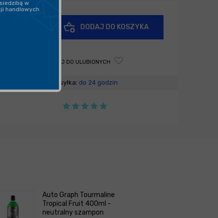
siedzibą w
cji handlowych
+
DODAJ DO KOSZYKA
-
DODAJ DO ULUBIONYCH
Wysyłka:
do 24 godzin
Auto Graph Tourmaline
Tropical Fruit 400ml -
neutralny szampon