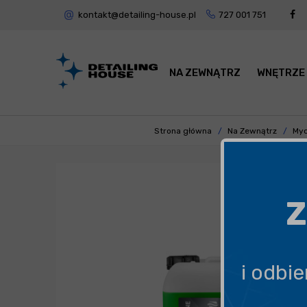
kontakt@detailing-house.pl
727 001 751
NA ZEWNĄTRZ
WNĘTRZE
Strona główna
Na Zewnątrz
Myc
Z
i odbi