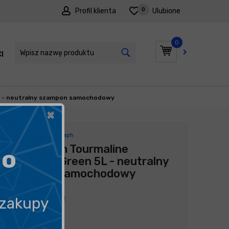
0
Profil klienta
Ulubione
0
I
PROMOCJE
L - neutralny szampon samochodowy
×
Producent:
Auto Graph
Auto Graph Tourmaline
go
Shampoo Green 5L - neutralny
szampon samochodowy
119,90
zł
 zakupy
23,98
zł
litr
/