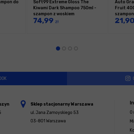
zampon do
Soft99 Extreme Gloss The
Auto Gra
Kiwami Dark Shampoo 750ml -
Fruit 40
szampon z woskiem
szampon
74,99
21,9
zł
OOK
I
szyn
Sklep stacjonarny Warszawa
O 
5
ul. Jana Zamoyskiego 53
03-801 Warszawa
Mi
K