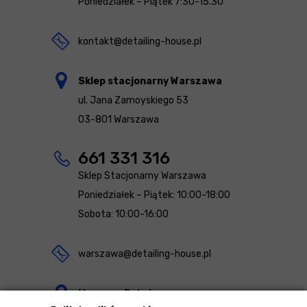
Poniedziałek – Piątek 7:30-15.30
kontakt@detailing-house.pl
Sklep stacjonarny Warszawa
ul. Jana Zamoyskiego 53
03-801 Warszawa
661 331 316
Sklep Stacjonarny Warszawa
Poniedziałek – Piątek: 10:00-18:00
Sobota: 10:00-16:00
warszawa@detailing-house.pl
Magazyn Rekcin