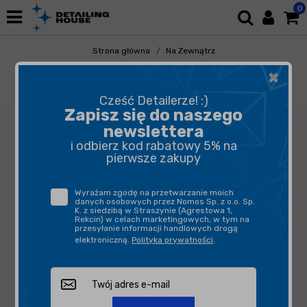
0
Strona główna
Na Zewnątrz
Mycie i Osuszanie
Szampony
×
FX Protect Nano Shampoo 1L - szampon z
zawartością nanocząsteczek krzemu
Cześć Detailerze! :)
Zapisz się do naszego
newslettera
i odbierz kod rabatowy 5% na
pierwsze zakupy
Wyrażam zgodę na przetwarzanie moich
danych osobowych przez Nomos Sp. z o.o. Sp.
K. z siedzibą w Straszynie (Agrestowa 1,
Rekcin) w celach marketingowych, w tym na
przesyłanie informacji handlowych drogą
elektroniczną.
Polityka prywatności
.