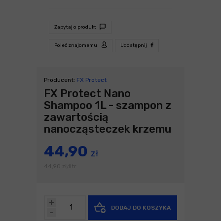
Zapytaj o produkt
Poleć znajomemu
Udostępnij
Producent:
FX Protect
FX Protect Nano
Shampoo 1L - szampon z
zawartością
nanocząsteczek krzemu
44,90
zł
44,90
zł
litr
/
+
DODAJ DO KOSZYKA
-