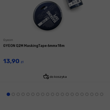
Gyeon
GYEON Q2M MaskingTape 6mmx18m
13,90
zł
do koszyka