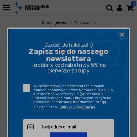
0
Strona główna
Polerowanie
Akcesoria Polerskie
Taśmy Maskujące
×
Schuller Red Core Pro Taśma 50/38mm
Cześć Detailerze! :)
Zapisz się do naszego
newslettera
i odbierz kod rabatowy 5% na
pierwsze zakupy
Wyrażam zgodę na przetwarzanie moich
danych osobowych przez Nomos Sp. z o.o. Sp.
K. z siedzibą w Straszynie (Agrestowa 1,
Rekcin) w celach marketingowych, w tym na
przesyłanie informacji handlowych drogą
elektroniczną.
Polityka prywatności
.