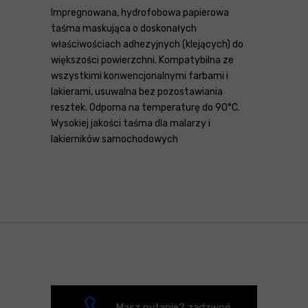
Impregnowana, hydrofobowa papierowa
taśma maskująca o doskonałych
właściwościach adhezyjnych (klejących) do
większości powierzchni. Kompatybilna ze
wszystkimi konwencjonalnymi farbami i
lakierami, usuwalna bez pozostawiania
resztek. Odporna na temperaturę do 90°C.
Wysokiej jakości taśma dla malarzy i
lakierników samochodowych
Masz pytanie? zadzwoń