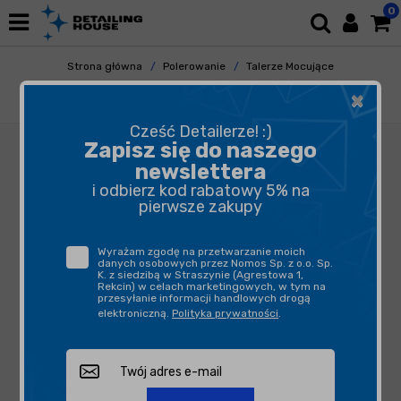
0
Strona główna
Polerowanie
Talerze Mocujące
Talerze - Rotacja
×
FLEX Talerz na rzep BP-M D 35 M14
Cześć Detailerze! :)
Zapisz się do naszego
newslettera
i odbierz kod rabatowy 5% na
pierwsze zakupy
Wyrażam zgodę na przetwarzanie moich
danych osobowych przez Nomos Sp. z o.o. Sp.
K. z siedzibą w Straszynie (Agrestowa 1,
Rekcin) w celach marketingowych, w tym na
przesyłanie informacji handlowych drogą
elektroniczną.
Polityka prywatności
.