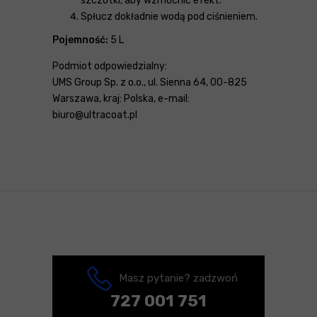
szczotki, aby wzmocnić efekt.
Spłucz dokładnie wodą pod ciśnieniem.
Pojemność:
5 L
Podmiot odpowiedzialny:
UMS Group Sp. z o.o., ul. Sienna 64, 00-825
Warszawa, kraj: Polska, e-mail:
biuro@ultracoat.pl
Masz pytanie? zadzwoń
727 001 751