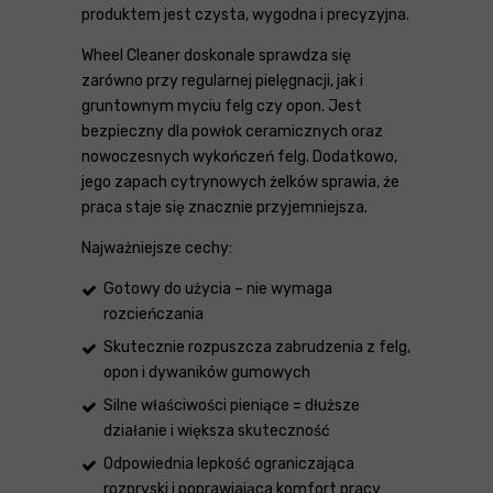
produktem jest czysta, wygodna i precyzyjna.
Wheel Cleaner doskonale sprawdza się
zarówno przy regularnej pielęgnacji, jak i
gruntownym myciu felg czy opon. Jest
bezpieczny dla powłok ceramicznych oraz
nowoczesnych wykończeń felg. Dodatkowo,
jego zapach cytrynowych żelków sprawia, że
praca staje się znacznie przyjemniejsza.
Najważniejsze cechy:
Gotowy do użycia – nie wymaga
rozcieńczania
Skutecznie rozpuszcza zabrudzenia z felg,
opon i dywaników gumowych
Silne właściwości pieniące = dłuższe
działanie i większa skuteczność
Odpowiednia lepkość ograniczająca
rozpryski i poprawiająca komfort pracy