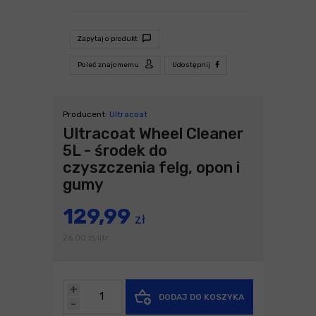
Zapytaj o produkt
Poleć znajomemu
Udostępnij
Producent:
Ultracoat
Ultracoat Wheel Cleaner
5L - środek do
czyszczenia felg, opon i
gumy
129,99
zł
26,00
zł
litr
/
+
DODAJ DO KOSZYKA
-