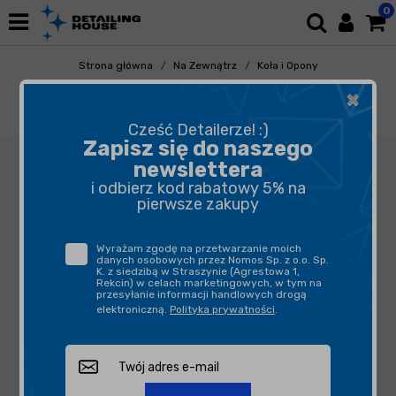
0
Strona główna
Na Zewnątrz
Koła i Opony
Czyszczenie Opon i Gumy
×
Ultracoat Wheel Cleaner 5L - środek do
czyszczenia felg, opon i gumy
Cześć Detailerze! :)
Zapisz się do naszego
newslettera
i odbierz kod rabatowy 5% na
pierwsze zakupy
Wyrażam zgodę na przetwarzanie moich
danych osobowych przez Nomos Sp. z o.o. Sp.
K. z siedzibą w Straszynie (Agrestowa 1,
Rekcin) w celach marketingowych, w tym na
przesyłanie informacji handlowych drogą
elektroniczną.
Polityka prywatności
.