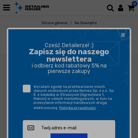
0
Strona główna
Na Zewnątrz
Elementy Gumowe i Plastikowe
×
Czyszczenie Gumy i Plastików
ADBL Tire and Rubber Cleaner 5L - produkt
Cześć Detailerze! :)
do czyszczenia opon i elementów gumowych
Zapisz się do naszego
newslettera
i odbierz kod rabatowy 5% na
pierwsze zakupy
Wyrażam zgodę na przetwarzanie moich
danych osobowych przez Nomos Sp. z o.o. Sp.
K. z siedzibą w Straszynie (Agrestowa 1,
Rekcin) w celach marketingowych, w tym na
przesyłanie informacji handlowych drogą
elektroniczną.
Polityka prywatności
.