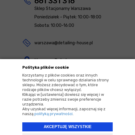
661 331 316
Sklep Stacjonarny Warszawa
Poniedziałek – Piątek: 10:00-18:00
Sobota: 10:00-16:00
warszawa@detailing-house.pl
Magazyn Rekcin
Polityka plików cookie
Nomos Sp. z o.o. sp.k.
Korzystamy z plików cookies oraz innych
ul. Agrestowa 1
technologii w celu sprawnego działania strony
sklepu. Możesz zdecydować o tym, które
83-010 Rekcin
rodzaje plików chcesz wyłączyć.
Klikając w [ustawienia] dowiesz się więcej i w
razie potrzeby zmienisz swoje preferencje
urządzenia.
Aby uzyskać więcej informacji, zapoznaj się z
naszą
polityką prywatności
.
2026 © Copyrights by |
Detailing House
AKCEPTUJĘ WSZYSTKIE
Projekt i oprogramowanie sklepu:
ebexo