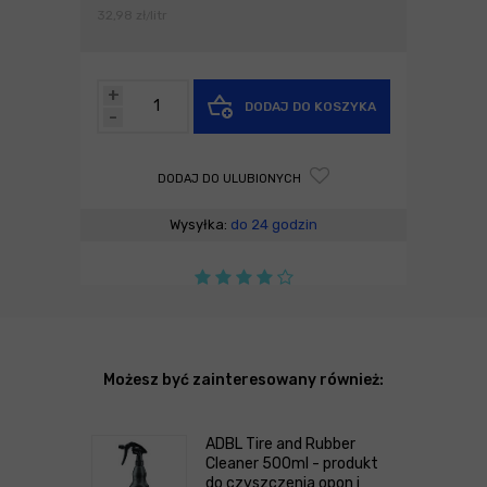
32,98
zł
litr
/
+
DODAJ DO KOSZYKA
-
DODAJ DO ULUBIONYCH
Wysyłka:
do 24 godzin
Możesz być zainteresowany również:
ADBL Tire and Rubber
Cleaner 500ml - produkt
do czyszczenia opon i