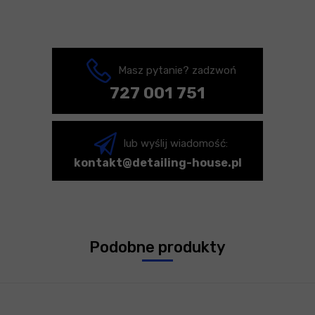
Masz pytanie? zadzwoń
727 001 751
lub wyślij wiadomość:
kontakt@detailing-house.pl
Podobne produkty