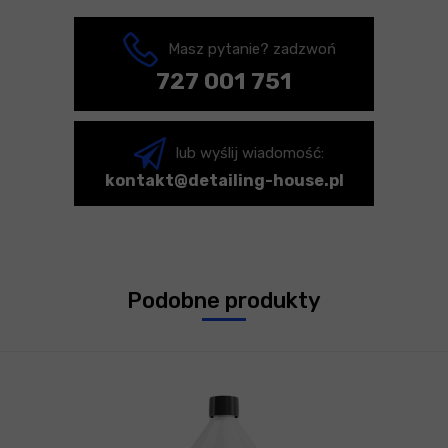
Masz pytanie? zadzwoń
727 001 751
lub wyślij wiadomość:
kontakt@detailing-house.pl
Podobne produkty