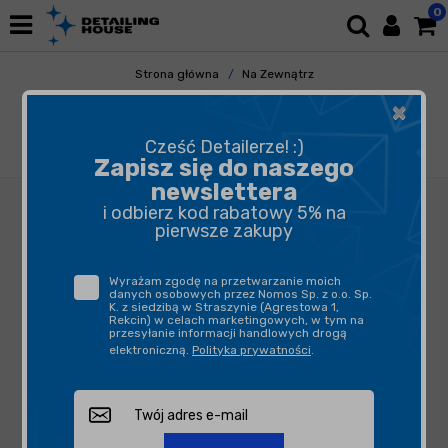
0
Strona główna
Na Zewnątrz
Elementy Gumowe i Plastikowe
×
Czyszczenie Gumy i Plastików
Funky Witch Plastic Fantastic Trim Restorer
Cześć Detailerze! :)
1L - dressing do plastików zewnętrznych
Zapisz się do naszego
newslettera
i odbierz kod rabatowy 5% na
pierwsze zakupy
Wyrażam zgodę na przetwarzanie moich
danych osobowych przez Nomos Sp. z o.o. Sp.
K. z siedzibą w Straszynie (Agrestowa 1,
Rekcin) w celach marketingowych, w tym na
przesyłanie informacji handlowych drogą
elektroniczną.
Polityka prywatności
.