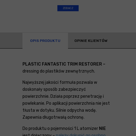
ZOBACZ
OPIS PRODUKTU
OPINIE KLIENTÓW
PLASTIC FANTASTIC TRIM RESTORER –
dressing do plastików zewnętrznych.
Najwyższej jakości formuła pozwala w
doskonały sposób zabezpieczyć
powierzchnie. Działa poprzez penetrację i
powlekanie. Po aplikacji powierzchnia nie jest
tłusta w dotyku. Silnie odpycha wodę.
Zapewnia długotrwałą ochronę.
Do produktu o pojemności 1 L atomizer
NIE
jest dołączony –
należy dokupić go osobno
.