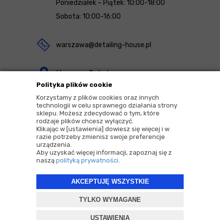
Poniedziałek – Piątek: 10:00-18:00
Sobota: 10:00-16:00
warszawa@detailing-house.pl
Magazyn Rekcin
Polityka plików cookie
Nomos Sp. z o.o. sp.k.
Korzystamy z plików cookies oraz innych
ul. Agrestowa 1
technologii w celu sprawnego działania strony
sklepu. Możesz zdecydować o tym, które
83-010 Rekcin
rodzaje plików chcesz wyłączyć.
Klikając w [ustawienia] dowiesz się więcej i w
razie potrzeby zmienisz swoje preferencje
urządzenia.
Aby uzyskać więcej informacji, zapoznaj się z
naszą
polityką prywatności
.
2026 © Copyrights by |
Detailing House
AKCEPTUJĘ WSZYSTKIE
Projekt i oprogramowanie sklepu:
ebexo
TYLKO WYMAGANE
USTAWIENIA