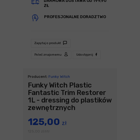
DARMOWA DOSTAWA OD 199,90
ZŁ
PROFESJONALNE DORADZTWO
Zapytaj o produkt
Poleć znajomemu
Udostępnij
Producent:
Funky Witch
Funky Witch Plastic
Fantastic Trim Restorer
1L - dressing do plastików
zewnętrznych
125,00
zł
125,00
zł
litr
/