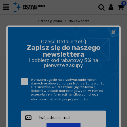
0
Strona główna
Na Zewnątrz
Elementy Gumowe i Plastikowe
×
Ochrona Gumy i Plastików
Koch Chemie Gummi-Kunststoff 10L -
Cześć Detailerze! :)
preparat do odświeżania gumy winylu oraz
Zapisz się do naszego
tworzyw sztucznych
newslettera
i odbierz kod rabatowy 5% na
pierwsze zakupy
Wyrażam zgodę na przetwarzanie moich
danych osobowych przez Nomos Sp. z o.o. Sp.
K. z siedzibą w Straszynie (Agrestowa 1,
Rekcin) w celach marketingowych, w tym na
przesyłanie informacji handlowych drogą
elektroniczną.
Polityka prywatności
.