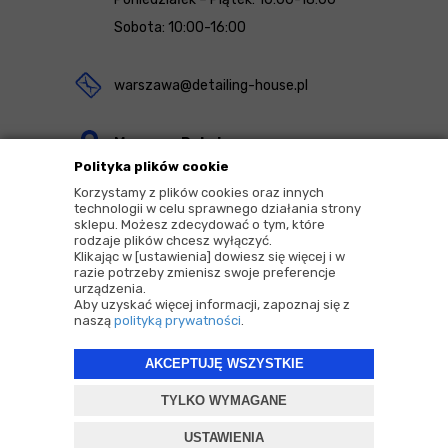
Sobota: 10:00-16:00
warszawa@detailing-house.pl
Magazyn Rekcin
Polityka plików cookie
Nomos Sp. z o.o. sp.k.
Korzystamy z plików cookies oraz innych
ul. Agrestowa 1
technologii w celu sprawnego działania strony
sklepu. Możesz zdecydować o tym, które
83-010 Rekcin
rodzaje plików chcesz wyłączyć.
Klikając w [ustawienia] dowiesz się więcej i w
razie potrzeby zmienisz swoje preferencje
urządzenia.
Aby uzyskać więcej informacji, zapoznaj się z
naszą
polityką prywatności
.
2026 © Copyrights by |
Detailing House
AKCEPTUJĘ WSZYSTKIE
Projekt i oprogramowanie sklepu:
ebexo
TYLKO WYMAGANE
USTAWIENIA