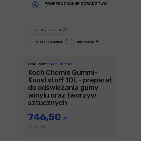
PROFESJONALNE DORADZTWO
Zapytaj o produkt
Poleć znajomemu
Udostępnij
Producent:
Koch Chemie
Koch Chemie Gummi-
Kunststoff 10L - preparat
do odświeżania gumy
winylu oraz tworzyw
sztucznych
746,50
zł
74,65
zł
litr
/