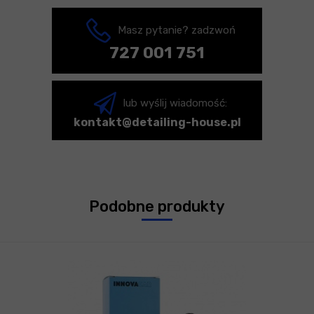
Masz pytanie? zadzwoń
727 001 751
lub wyślij wiadomość:
kontakt@detailing-house.pl
Podobne produkty