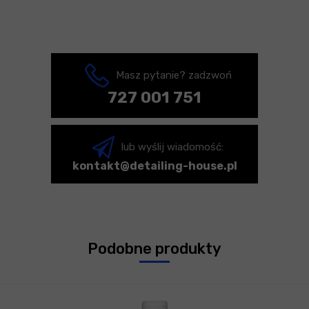
Masz pytanie? zadzwoń
727 001 751
lub wyślij wiadomość:
kontakt@detailing-house.pl
Podobne produkty