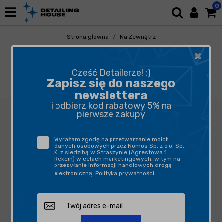
0
Strona główna
Na Zewnątrz
Elementy Gumowe i Plastikowe
×
Ochrona Gumy i Plastików
Swag BASIC EXTERIOR DRESSING LIQUID
Cześć Detailerze! :)
250ml - dressing do elementów plastikowych i
Zapisz się do naszego
gumowych.
newslettera
i odbierz kod rabatowy 5% na
pierwsze zakupy
Wyrażam zgodę na przetwarzanie moich
danych osobowych przez Nomos Sp. z o.o. Sp.
K. z siedzibą w Straszynie (Agrestowa 1,
Rekcin) w celach marketingowych, w tym na
przesyłanie informacji handlowych drogą
elektroniczną.
Polityka prywatności
.