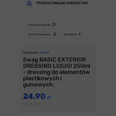
PROFESJONALNE DORADZTWO
Zapytaj o produkt
Poleć znajomemu
Udostępnij
Producent:
SWAG
Swag BASIC EXTERIOR
DRESSING LIQUID 250ml
- dressing do elementów
plastikowych i
gumowych.
24,90
zł
99,60
zł
litr
/