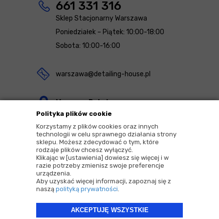
661 331 316
Sklep Stacjonarny Warszawa
Poniedziałek – Piątek: 10:00-18:00
Sobota: 10:00-16:00
warszawa@detailing-house.pl
Magazyn Rekcin
Polityka plików cookie
Nomos Sp. z o.o. sp.k.
Korzystamy z plików cookies oraz innych
ul. Agrestowa 1
technologii w celu sprawnego działania strony
sklepu. Możesz zdecydować o tym, które
83-010 Rekcin
rodzaje plików chcesz wyłączyć.
Klikając w [ustawienia] dowiesz się więcej i w
razie potrzeby zmienisz swoje preferencje
urządzenia.
Aby uzyskać więcej informacji, zapoznaj się z
naszą
polityką prywatności
.
2026 © Copyrights by |
Detailing House
AKCEPTUJĘ WSZYSTKIE