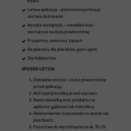
koloru
Łatwa aplikacja – płynna konsystencja
ułatwia dozowanie
Wysoka wydajność – niewielka ilość
wystarcza na dużą powierzchnię
Przyjemny, owocowy zapach
Bezpieczny dla plastików, gum i opon
Dla Hobbystów
SPOSÓB UŻYCIA
Dokładnie oczyść i osusz powierzchnię
przed aplikacją.
Wstrząśnij butelką przed użyciem.
Nałóż niewielką ilość produktu na
aplikator gąbkowy lub mikrofibrę.
Równomiernie rozprowadź na oponie lub
plastikach.
Pozostaw do wyschnięcia na ok. 10–15