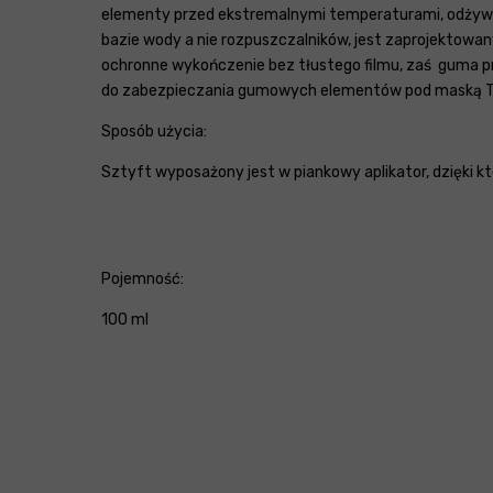
elementy przed ekstremalnymi temperaturami, odżywia 
bazie wody a nie rozpuszczalników, jest zaprojektowany
ochronne wykończenie bez tłustego filmu, zaś guma pre
do zabezpieczania gumowych elementów pod maską 
Sposób użycia:
Sztyft wyposażony jest w piankowy aplikator, dzięki 
Pojemność:
100 ml