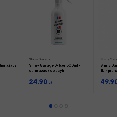
Shiny Garage
Shiny Gar
odmrażacz
Shiny Garage D-Icer 500ml -
Shiny Ga
odmrażacz do szyb
1L - pia
24,90
49,9
zł