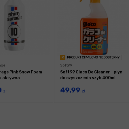
age
Soft99
rage Pink Snow Foam
Soft99 Glaco De Cleaner - płyn
na aktywna
do czyszczenia szyb 400ml
0
49,99
zł
zł