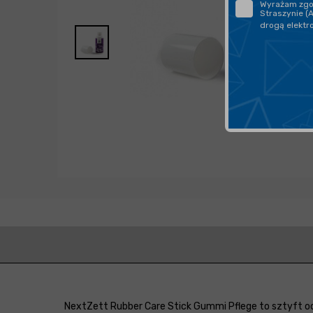
Wyrażam zgod
Straszynie (
drogą elektr
NextZett Rubber Care Stick Gummi Pflege to sztyft o