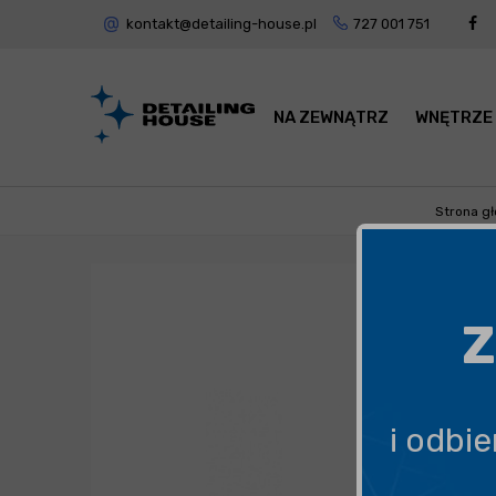
kontakt@detailing-house.pl
727 001 751
NA ZEWNĄTRZ
WNĘTRZE
Strona g
Z
i odbi