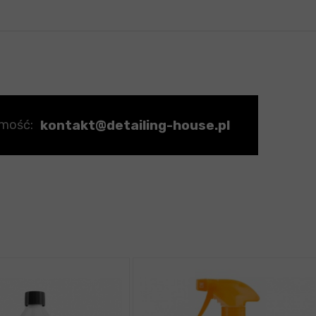
kontakt@detailing-house.pl
omość: