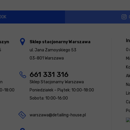
OOK
I
szyn
Sklep stacjonarny Warszawa
O 
5
ul. Jana Zamoyskiego 53
03-801 Warszawa
Mi
K
661 331 316
Ak
yn
Sklep Stacjonarny Warszawa
N
00-18:00
Poniedziałek – Piątek: 10:00-18:00
Li
Sobota: 10:00-16:00
Cz
Po
warszawa@detailing-house.pl