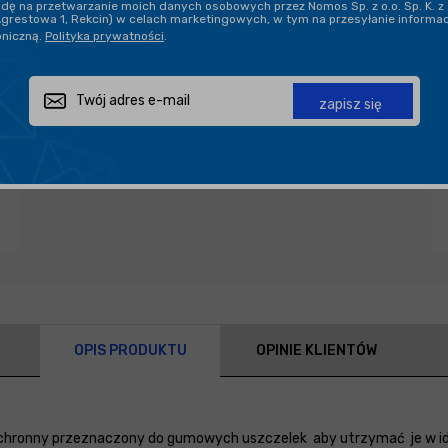
ę na przetwarzanie moich danych osobowych przez Nomos Sp. z o.o. Sp. K. z 
Agrestowa 1, Rekcin) w celach marketingowych, w tym na przesyłanie informa
oniczną.
Polityka prywatności
.
Zapytaj o produkt
Poleć znajomemu
Udostępnij
zapisz się
OPIS PRODUKTU
OPINIE KLIENTÓW
chronny przeznaczony do gumowych uszczelek aby utrzymać je w idea