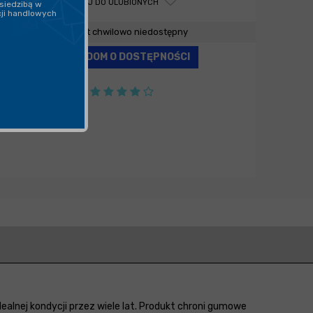
DODAJ DO ULUBIONYCH
siedzibą w
cji handlowych
Produkt chwilowo niedostępny
POWIADOM O DOSTĘPNOŚCI
lnej kondycji przez wiele lat. Produkt chroni gumowe