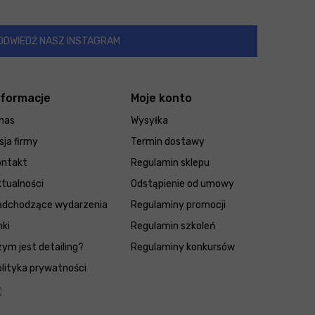
ODWIEDŹ NASZ INSTAGRAM
nformacje
Moje konto
nas
Wysyłka
sja firmy
Termin dostawy
ontakt
Regulamin sklepu
tualności
Odstąpienie od umowy
adchodzące wydarzenia
Regulaminy promocji
nki
Regulamin szkoleń
ym jest detailing?
Regulaminy konkursów
lityka prywatności