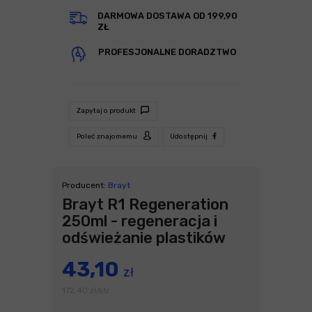
DARMOWA DOSTAWA OD 199,90
ZŁ
PROFESJONALNE DORADZTWO
Zapytaj o produkt
Poleć znajomemu
Udostępnij
Producent:
Brayt
Brayt R1 Regeneration
250ml - regeneracja i
odświeżanie plastików
43,10
zł
172,40
zł
litr
/