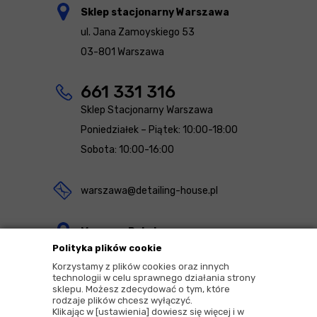
Sklep stacjonarny Warszawa
ul. Jana Zamoyskiego 53
03-801 Warszawa
661 331 316
Sklep Stacjonarny Warszawa
Poniedziałek – Piątek: 10:00-18:00
Sobota: 10:00-16:00
warszawa@detailing-house.pl
Magazyn Rekcin
Polityka plików cookie
Nomos Sp. z o.o. sp.k.
Korzystamy z plików cookies oraz innych
ul. Agrestowa 1
technologii w celu sprawnego działania strony
sklepu. Możesz zdecydować o tym, które
83-010 Rekcin
rodzaje plików chcesz wyłączyć.
Klikając w [ustawienia] dowiesz się więcej i w