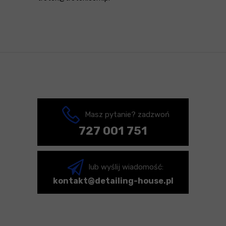
Masz pytanie? zadzwoń
727 001 751
lub wyślij wiadomość:
kontakt@detailing-house.pl