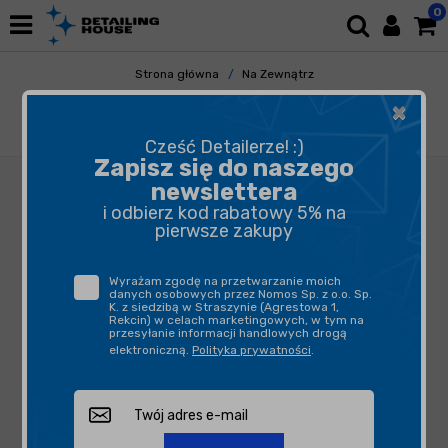
0
Strona główna
Na Zewnątrz
Elementy Metalowe
Ochrona Metalu
×
Brayt R1 Regeneration 250ml - regeneracja i
odświeżanie plastików
Cześć Detailerze! :)
Zapisz się do naszego
newslettera
i odbierz kod rabatowy 5% na
pierwsze zakupy
Wyrażam zgodę na przetwarzanie moich
danych osobowych przez Nomos Sp. z o.o. Sp.
K. z siedzibą w Straszynie (Agrestowa 1,
Rekcin) w celach marketingowych, w tym na
przesyłanie informacji handlowych drogą
elektroniczną.
Polityka prywatności
.