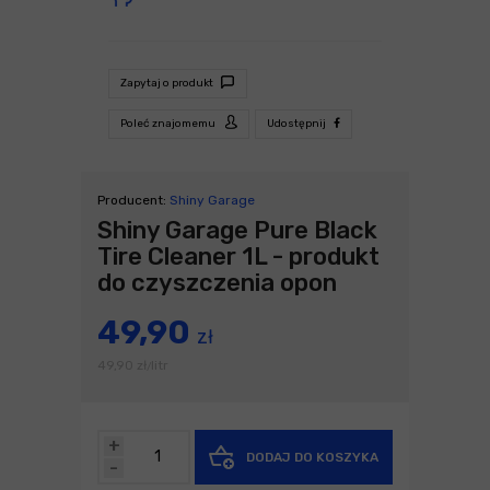
Zapytaj o produkt
Poleć znajomemu
Udostępnij
Producent:
Shiny Garage
Shiny Garage Pure Black
Tire Cleaner 1L - produkt
do czyszczenia opon
49,90
zł
49,90
zł
litr
/
+
DODAJ DO KOSZYKA
-