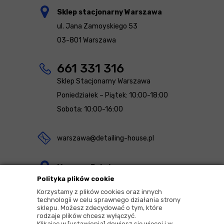
Sklep stacjonarny Warszawa
ul. Jana Zamoyskiego 53
03-801 Warszawa
661 331 316
Sklep Stacjonarny Warszawa
Poniedziałek – Piątek: 10:00-18:00
Sobota: 10:00-16:00
warszawa@detailing-house.pl
Magazyn Rekcin
Polityka plików cookie
Nomos Sp. z o.o. sp.k.
Korzystamy z plików cookies oraz innych
ul. Agrestowa 1
technologii w celu sprawnego działania strony
sklepu. Możesz zdecydować o tym, które
83-010 Rekcin
rodzaje plików chcesz wyłączyć.
Klikając w [ustawienia] dowiesz się więcej i w