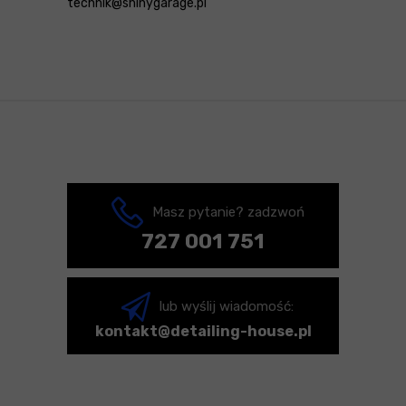
technik@shinygarage.pl
Masz pytanie? zadzwoń
727 001 751
lub wyślij wiadomość:
kontakt@detailing-house.pl