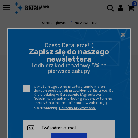
0
Strona główna
Na Zewnątrz
Elementy Gumowe i Plastikowe
×
Czyszczenie Gumy i Plastików
Shiny Garage Pure Black Tire Cleaner 1L -
Cześć Detailerze! :)
produkt do czyszczenia opon
Zapisz się do naszego
newslettera
i odbierz kod rabatowy 5% na
pierwsze zakupy
Wyrażam zgodę na przetwarzanie moich
danych osobowych przez Nomos Sp. z o.o. Sp.
K. z siedzibą w Straszynie (Agrestowa 1,
Rekcin) w celach marketingowych, w tym na
przesyłanie informacji handlowych drogą
elektroniczną.
Polityka prywatności
.