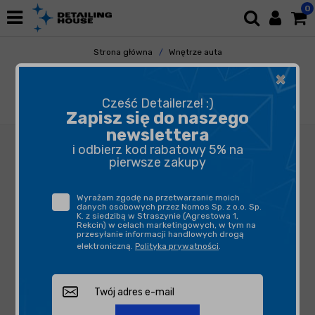
0
Strona główna
Wnętrze auta
Plastiki Wewnętrzne
×
Ochrona Plastików Wewnętrznych
Funky Witch Gentleman 215ml - zabezpiecza
Cześć Detailerze! :)
kokpit, elementy plastikowe oraz gumowe
Zapisz się do naszego
newslettera
i odbierz kod rabatowy 5% na
pierwsze zakupy
Wyrażam zgodę na przetwarzanie moich
danych osobowych przez Nomos Sp. z o.o. Sp.
K. z siedzibą w Straszynie (Agrestowa 1,
Rekcin) w celach marketingowych, w tym na
przesyłanie informacji handlowych drogą
elektroniczną.
Polityka prywatności
.