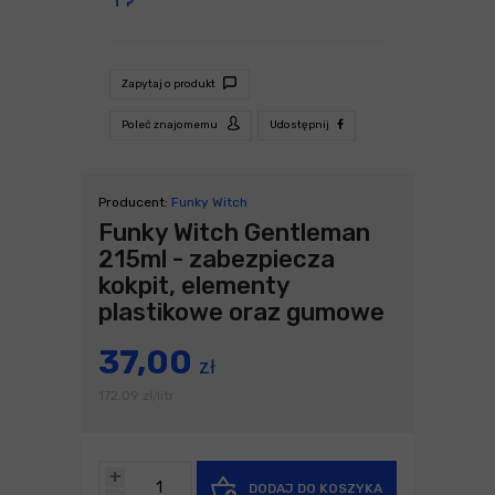
Zapytaj o produkt
Poleć znajomemu
Udostępnij
Producent:
Funky Witch
Funky Witch Gentleman
215ml - zabezpiecza
kokpit, elementy
plastikowe oraz gumowe
37,00
zł
172,09
zł
litr
/
+
DODAJ DO KOSZYKA