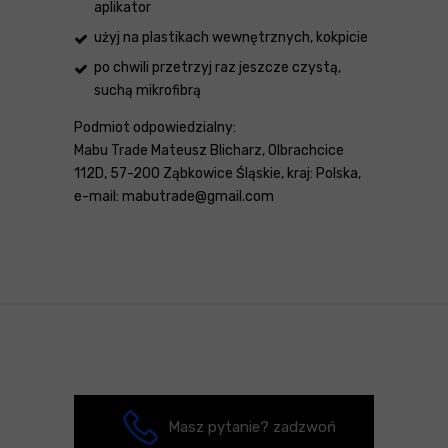
aplikator
użyj na plastikach wewnętrznych, kokpicie
po chwili przetrzyj raz jeszcze czystą,
suchą mikrofibrą
Podmiot odpowiedzialny:
Mabu Trade Mateusz Blicharz, Olbrachcice
112D, 57-200 Ząbkowice Śląskie, kraj: Polska,
e-mail: mabutrade@gmail.com
Masz pytanie? zadzwoń