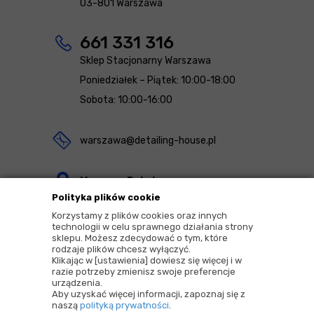
03-801 Warszawa
661 331 316
Sklep Stacjonarny Warszawa
Poniedziałek – Piątek: 10:00-18:00
Sobota: 10:00-16:00
warszawa@detailing-house.pl
Magazyn Rekcin
Polityka plików cookie
Nomos Sp. z o.o. sp.k.
Korzystamy z plików cookies oraz innych
ul. Agrestowa 1
technologii w celu sprawnego działania strony
sklepu. Możesz zdecydować o tym, które
83-010 Rekcin
rodzaje plików chcesz wyłączyć.
Klikając w [ustawienia] dowiesz się więcej i w
razie potrzeby zmienisz swoje preferencje
urządzenia.
Aby uzyskać więcej informacji, zapoznaj się z
naszą
polityką prywatności
.