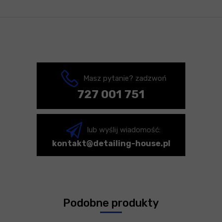
Masz pytanie? zadzwoń
727 001 751
lub wyślij wiadomość:
kontakt@detailing-house.pl
Podobne produkty