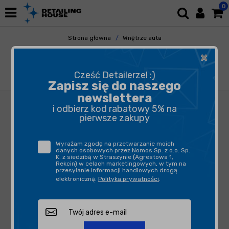
0
Strona główna
Wnętrze auta
Plastiki Wewnętrzne
×
Ochrona Plastików Wewnętrznych
Good Stuff Interior Dressing 500ml - dressing
Cześć Detailerze! :)
do plastików wewnętrznych
Zapisz się do naszego
newslettera
i odbierz kod rabatowy 5% na
pierwsze zakupy
Wyrażam zgodę na przetwarzanie moich
danych osobowych przez Nomos Sp. z o.o. Sp.
K. z siedzibą w Straszynie (Agrestowa 1,
Rekcin) w celach marketingowych, w tym na
przesyłanie informacji handlowych drogą
elektroniczną.
Polityka prywatności
.