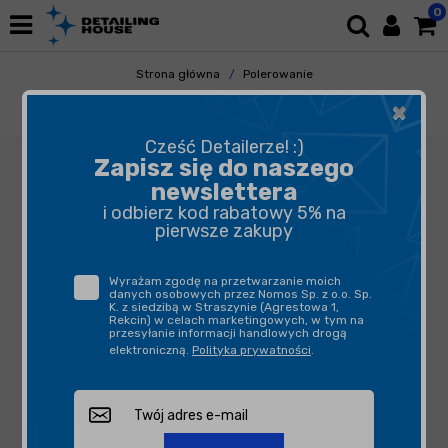
0
Strona główna
Polerowanie
Akcesoria Polerskie
Taśmy Maskujące
×
Colad Fine Line Taśma Ochronna 3mmx55m
Cześć Detailerze! :)
Zapisz się do naszego
newslettera
i odbierz kod rabatowy 5% na
pierwsze zakupy
Wyrażam zgodę na przetwarzanie moich
danych osobowych przez Nomos Sp. z o.o. Sp.
K. z siedzibą w Straszynie (Agrestowa 1,
Rekcin) w celach marketingowych, w tym na
przesyłanie informacji handlowych drogą
elektroniczną.
Polityka prywatności
.