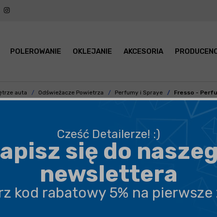
POLEROWANIE
OKLEJANIE
AKCESORIA
PRODUCENC
trze auta
Odświeżacze Powietrza
Perfumy i Spraye
Fresso - Perfu
Cześć Detailerze! :)
apisz się do nasze
BEZPIECZNA WYSYŁKA
newslettera
DARMOWA DOSTAWA OD 199,90 ZŁ
erz kod rabatowy 5% na pierwsze
PROFESJONALNE DORADZTWO