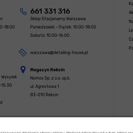
K
661 331 316
Ak
yn
Sklep Stacjonarny Warszawa
N
00-18:00
Poniedziałek – Piątek: 10:00-18:00
Li
Sobota: 10:00-16:00
Cz
Po
warszawa@detailing-house.pl
Magazyn Rekcin
a Wysyłek
Nomos Sp. z o.o. sp.k.
-15.30
ul. Agrestowa 1
83-010 Rekcin
pl