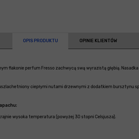
OPIS PRODUKTU
OPINIE KLIENTÓW
m flakonie perfum Fresso zachwycą swą wyrazistą głębią. Nasadka 
 uszlachetniony ciepłymi nutami drzewnymi z dodatkiem bursztynu spr
zapachu:
skrajnie wysoka temperatura (powyżej 30 stopni Celsjusza).