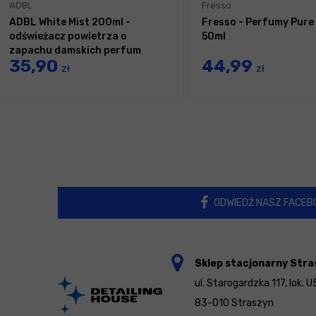
ADBL
Fresso
ADBL White Mist 200ml -
Fresso - Perfumy Pure
odświeżacz powietrza o
50ml
zapachu damskich perfum
35,90
44,99
zł
zł
ODWIEDŹ NASZ FACEB
Sklep stacjonarny Stra
ul. Starogardzka 117, lok. U
83-010 Straszyn