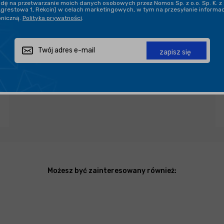
ę na przetwarzanie moich danych osobowych przez Nomos Sp. z o.o. Sp. K. z 
Agrestowa 1, Rekcin) w celach marketingowych, w tym na przesyłanie informa
oniczną.
Polityka prywatności
.
Zapytaj o produkt
Poleć znajomemu
Udostępnij
zapisz się
Możesz być zainteresowany również: