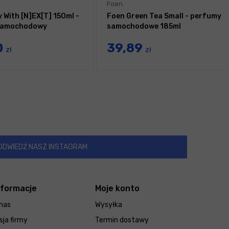
Foen
 With [N]EX[T] 150ml -
Foen Green Tea Small - perfumy
samochodowy
samochodowe 185ml
0
39,89
zł
zł
ODWIEDŹ NASZ INSTAGRAM
nformacje
Moje konto
nas
Wysyłka
sja firmy
Termin dostawy