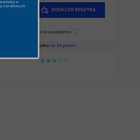
siedzibą w
cji handlowych
+
DODAJ DO KOSZYKA
-
DODAJ DO ULUBIONYCH
Wysyłka:
do 24 godzin