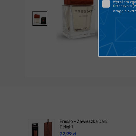
Wyrażam zgod
Straszynie (
drogą elektr
Fresso - Zawieszka Dark
Delight
22,99
zł