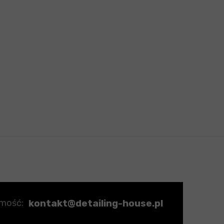
kontakt@detailing-house.pl
omość: