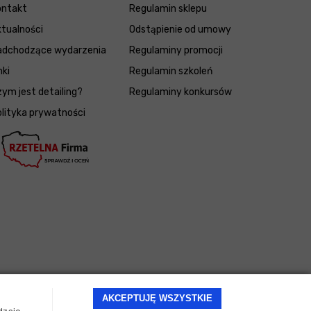
ontakt
Regulamin sklepu
tualności
Odstąpienie od umowy
adchodzące wydarzenia
Regulaminy promocji
nki
Regulamin szkoleń
ym jest detailing?
Regulaminy konkursów
lityka prywatności
AKCEPTUJĘ WSZYSTKIE