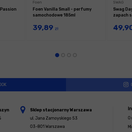
Foen
SWAG
 Passion
Foen Vanilla Small - perfumy
Swag Day
samochodowe 185ml
zapach 
39,89
49,9
zł
OOK
I
szyn
Sklep stacjonarny Warszawa
O 
5
ul. Jana Zamoyskiego 53
03-801 Warszawa
Mi