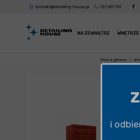
kontakt@detailing-house.pl
727 001 751
NA ZEWNĄTRZ
WNĘTRZE
Strona główna
Wnę
Z
i odbi