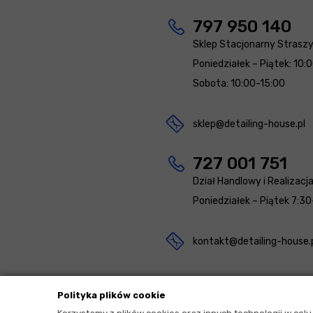
797 950 140
Sklep Stacjonarny Strasz
Poniedziałek – Piątek: 10:
Sobota: 10:00-15:00
sklep@detailing-house.pl
727 001 751
Dział Handlowy i Realizacj
Poniedziałek – Piątek 7:30
kontakt@detailing-house.
Polityka plików cookie