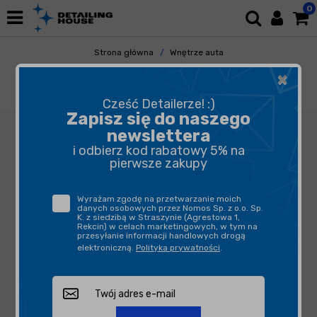
0
Strona główna
Wnętrze auta
Odświeżacze Powietrza
Perfumy i Spraye
×
Freshtek One Shot Premium Line Kashmir
600ml - odświeżacz powietrza
Cześć Detailerze! :)
Zapisz się do naszego
newslettera
i odbierz kod rabatowy 5% na
pierwsze zakupy
Wyrażam zgodę na przetwarzanie moich
danych osobowych przez Nomos Sp. z o.o. Sp.
K. z siedzibą w Straszynie (Agrestowa 1,
Rekcin) w celach marketingowych, w tym na
przesyłanie informacji handlowych drogą
elektroniczną.
Polityka prywatności
.