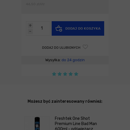
46,50
zł
litr
/
+
DODAJ DO KOSZYKA
-
DODAJ DO ULUBIONYCH
Wysyłka:
do 24 godzin
Możesz być zainteresowany również:
Freshtek One Shot
Premium Line Bad Man
600ml - odświeżacz