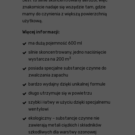
Jest to silnie skoncentrowany aerozol, więc
znakomicie nadaje się wszędzie tam, gdzie
mamy do czynienia z większą powierzchnią
użytkową.
Więcej informacji:
ma dużą pojemność 600 ml
silnie skoncentrowany, jedno naciśnięcie
3
wystarcza na 200 m
posiada specjalne substancje czynne do
zwalczania zapachu
bardzo wydajny dzięki unikalnej formule
długo utrzymuje się w powietrzu
szybki i łatwy w użyciu dzięki specjalnemu
wentylowi
ekologiczny – substancje czynne nie
zawierają metali ciężkich i składników
szkodliwych dla warstwy ozonowej