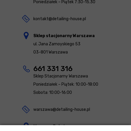
Poniedziałek – Piątek 7:30-15.30
kontakt@detailing-house.pl
Sklep stacjonarny Warszawa
ul. Jana Zamoyskiego 53
03-801 Warszawa
661 331 316
Sklep Stacjonarny Warszawa
Poniedziałek – Piątek: 10:00-18:00
Sobota: 10:00-16:00
warszawa@detailing-house.pl
Magazyn Rekcin