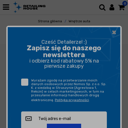
0
Strona główna
Wnętrze auta
Odświeżacze Powietrza
Perfumy i Spraye
×
Foen Her & His Large - perfumy
samochodowe 450ml
Cześć Detailerze! :)
Zapisz się do naszego
newslettera
i odbierz kod rabatowy 5% na
pierwsze zakupy
Wyrażam zgodę na przetwarzanie moich
danych osobowych przez Nomos Sp. z o.o. Sp.
K. z siedzibą w Straszynie (Agrestowa 1,
Rekcin) w celach marketingowych, w tym na
przesyłanie informacji handlowych drogą
elektroniczną.
Polityka prywatności
.