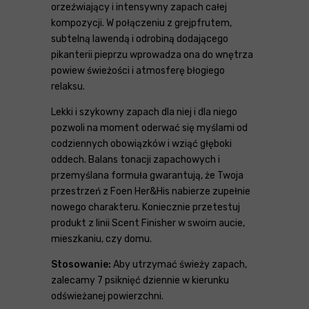
orzeźwiający i intensywny zapach całej
kompozycji. W połączeniu z grejpfrutem,
subtelną lawendą i odrobiną dodającego
pikanterii pieprzu wprowadza ona do wnętrza
powiew świeżości i atmosferę błogiego
relaksu.
Lekki i szykowny zapach dla niej i dla niego
pozwoli na moment oderwać się myślami od
codziennych obowiązków i wziąć głęboki
oddech. Balans tonacji zapachowych i
przemyślana formuła gwarantują, że Twoja
przestrzeń z Foen Her&His nabierze zupełnie
nowego charakteru. Koniecznie przetestuj
produkt z linii Scent Finisher w swoim aucie,
mieszkaniu, czy domu.
Stosowanie:
Aby utrzymać świeży zapach,
zalecamy 7 psiknięć dziennie w kierunku
odświeżanej powierzchni.