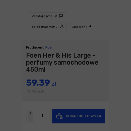
Zapytaj o produkt
Poleć znajomemu
Udostępnij
Producent:
Foen
Foen Her & His Large -
perfumy samochodowe
450ml
59,39
zł
131,98
zł
litr
/
+
DODAJ DO KOSZYKA
-