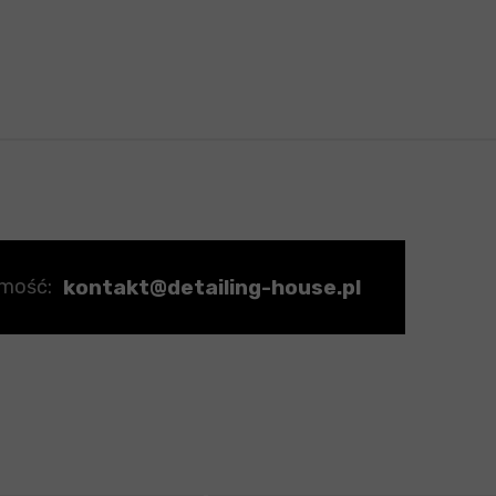
kontakt@detailing-house.pl
omość: