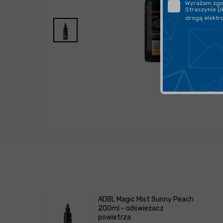
Wyrażam zgod
Straszynie (
drogą elektr
ADBL Magic Mist Sunny Peach
200ml - odświeżacz
powietrza