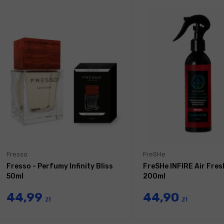
Fresso
FreSHe
Fresso - Perfumy Infinity Bliss
FreSHe INFIRE Air Fre
50ml
200ml
44,99
44,90
zł
zł