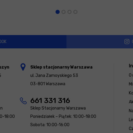
OOK
I
szyn
Sklep stacjonarny Warszawa
O 
5
ul. Jana Zamoyskiego 53
03-801 Warszawa
Mi
K
661 331 316
Ak
yn
Sklep Stacjonarny Warszawa
N
00-18:00
Poniedziałek – Piątek: 10:00-18:00
Li
Sobota: 10:00-16:00
Cz