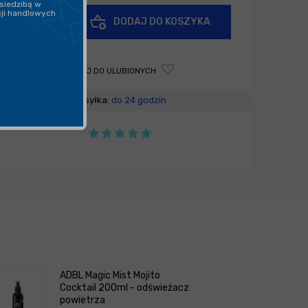
siedzibą w
cji handlowych
+
DODAJ DO KOSZYKA
-
DODAJ DO ULUBIONYCH
Wysyłka:
do 24 godzin
ADBL Magic Mist Mojito
Cocktail 200ml - odświeżacz
powietrza