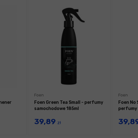
Foen
Foen
shener
Foen Green Tea Small - perfumy
Foen No 
samochodowe 185ml
perfumy
39,89
39,8
zł