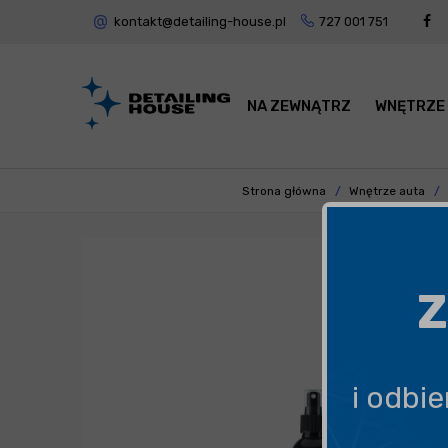
kontakt@detailing-house.pl
727 001 751
NA ZEWNĄTRZ
WNĘTRZE
Strona główna
Wnętrze auta
Z
i odbi