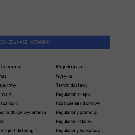
ODWIEDŹ NASZ INSTAGRAM
nformacje
Moje konto
nas
Wysyłka
sja firmy
Termin dostawy
ontakt
Regulamin sklepu
tualności
Odstąpienie od umowy
adchodzące wydarzenia
Regulaminy promocji
nki
Regulamin szkoleń
ym jest detailing?
Regulaminy konkursów