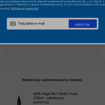
ę na przetwarzanie moich danych osobowych przez Nomos Sp. z o.o. Sp. K. z 
Agrestowa 1, Rekcin) w celach marketingowych, w tym na przesyłanie informa
oniczną.
Polityka prywatności
.
Zapytaj o produkt
Poleć znajomemu
Udostępnij
zapisz się
Możesz być zainteresowany również:
ADBL Magic Mist Vanilla Touch
200ml - odświeżacz
powietrza