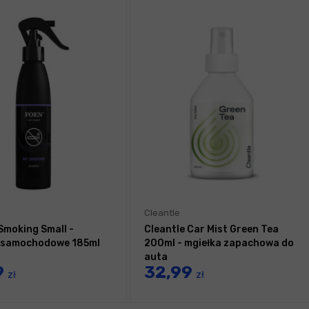
Cleantle
Smoking Small -
Cleantle Car Mist Green Tea
 samochodowe 185ml
200ml - mgiełka zapachowa do
auta
9
32,99
zł
zł