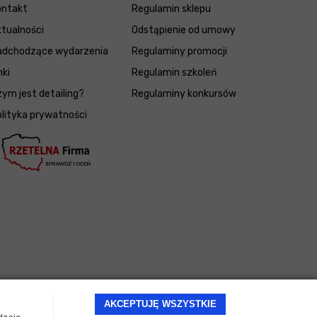
ontakt
Regulamin sklepu
tualności
Odstąpienie od umowy
adchodzące wydarzenia
Regulaminy promocji
nki
Regulamin szkoleń
ym jest detailing?
Regulaminy konkursów
lityka prywatności
AKCEPTUJĘ WSZYSTKIE