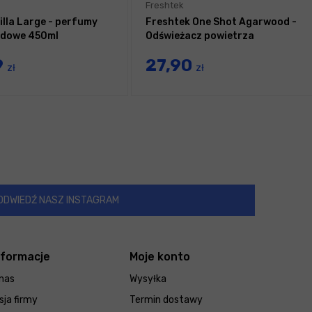
Freshtek
illa Large - perfumy
Freshtek One Shot Agarwood -
dowe 450ml
Odświeżacz powietrza
9
27,90
zł
zł
ODWIEDŹ NASZ INSTAGRAM
nformacje
Moje konto
nas
Wysyłka
sja firmy
Termin dostawy