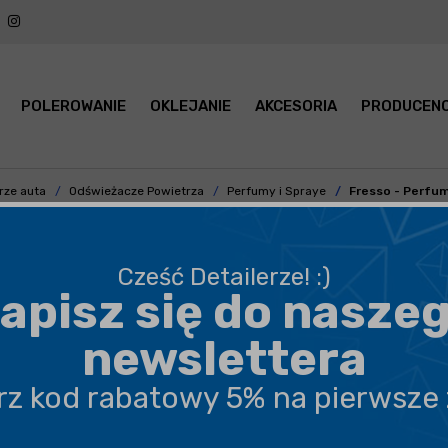
POLEROWANIE
OKLEJANIE
AKCESORIA
PRODUCENC
rze auta
Odświeżacze Powietrza
Perfumy i Spraye
Fresso - Perfum
Cześć Detailerze! :)
apisz się do nasze
BEZPIECZNA WYSYŁKA
newslettera
DARMOWA DOSTAWA OD 199,90 ZŁ
erz kod rabatowy 5% na pierwsze
PROFESJONALNE DORADZTWO