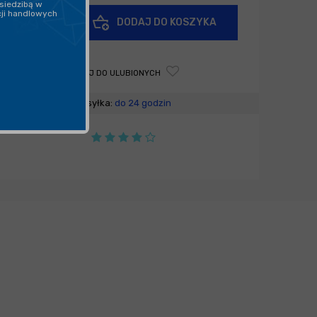
siedzibą w
cji handlowych
+
DODAJ DO KOSZYKA
-
DODAJ DO ULUBIONYCH
Wysyłka:
do 24 godzin