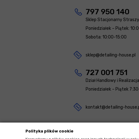
797 950 140
Sklep Stacjonarny Strasz
Poniedziałek – Piątek: 10:
Sobota: 10:00-15:00
sklep@detailing-house.pl
727 001 751
Dział Handlowy i Realizacj
Poniedziałek – Piątek 7:30
kontakt@detailing-house.
Polityka plików cookie