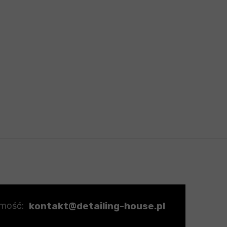
kontakt@detailing-house.pl
omość: