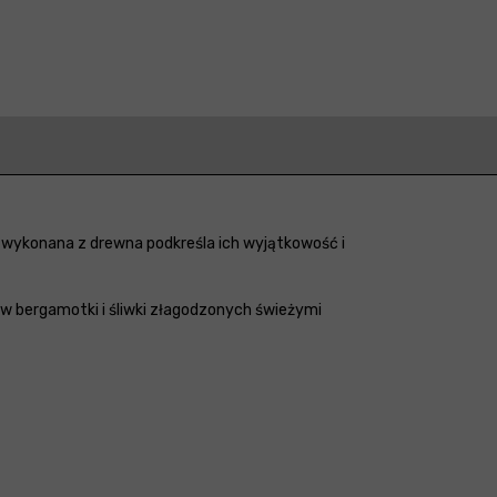
wykonana z drewna podkreśla ich wyjątkowość i
ów bergamotki i śliwki złagodzonych świeżymi