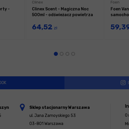
Clinex
Foen
rty -
Clinex Scent - Magiczna Noc
Foen Van
500ml - odświeżacz powietrza
samocho
64,52
59,3
zł
OOK
I
szyn
Sklep stacjonarny Warszawa
O 
5
ul. Jana Zamoyskiego 53
03-801 Warszawa
Mi