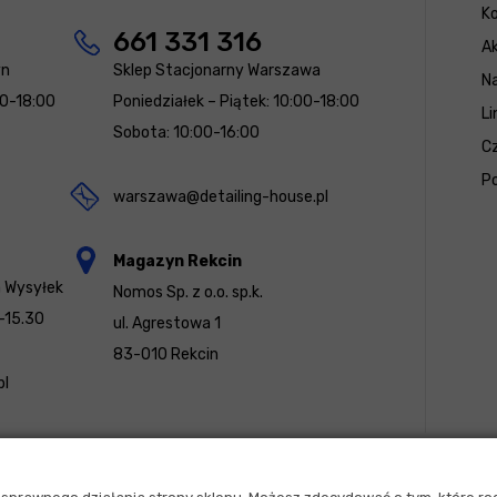
K
661 331 316
Ak
yn
Sklep Stacjonarny Warszawa
N
00-18:00
Poniedziałek – Piątek: 10:00-18:00
Li
Sobota: 10:00-16:00
Cz
Po
warszawa@detailing-house.pl
Magazyn Rekcin
a Wysyłek
Nomos Sp. z o.o. sp.k.
-15.30
ul. Agrestowa 1
83-010 Rekcin
pl