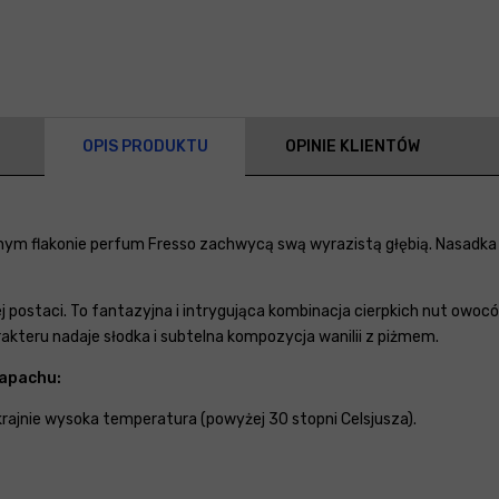
OPIS PRODUKTU
OPINIE KLIENTÓW
m flakonie perfum Fresso zachwycą swą wyrazistą głębią. Nasadka 
j postaci. To fantazyjna i intrygująca kombinacja cierpkich nut owoc
teru nadaje słodka i subtelna kompozycja wanilii z piżmem.
zapachu:
skrajnie wysoka temperatura (powyżej 30 stopni Celsjusza).