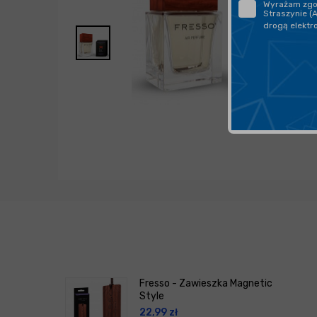
Wyrażam zgod
Straszynie (
drogą elektr
Fresso - Zawieszka Magnetic
Style
22,99
zł