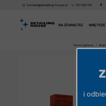
kontakt@detailing-house.pl
727 001 751
NA ZEWNĄTRZ
WNĘTRZE
Strona główna
Wnęt
Z
i odbi