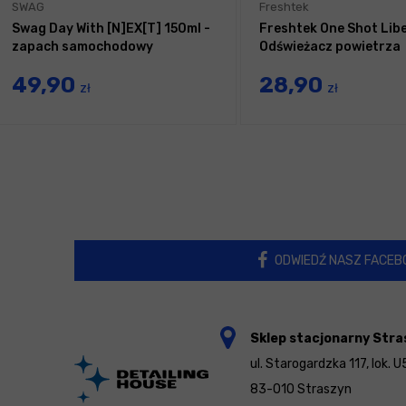
SWAG
Freshtek
Swag Day With [N]EX[T] 150ml -
Freshtek One Shot Libe
zapach samochodowy
Odświeżacz powietrza
49,90
28,90
zł
zł
ODWIEDŹ NASZ FACEB
Sklep stacjonarny Stra
ul. Starogardzka 117, lok. U
83-010 Straszyn