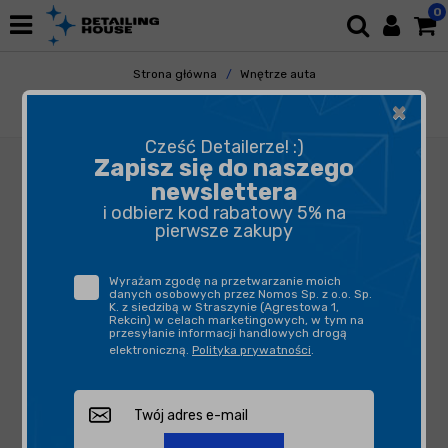
0
Strona główna
Wnętrze auta
Odświeżacze Powietrza
Perfumy i Spraye
×
Fresso - Perfumy Gentleman 50ml
Cześć Detailerze! :)
Zapisz się do naszego
newslettera
i odbierz kod rabatowy 5% na
pierwsze zakupy
Wyrażam zgodę na przetwarzanie moich
danych osobowych przez Nomos Sp. z o.o. Sp.
K. z siedzibą w Straszynie (Agrestowa 1,
Rekcin) w celach marketingowych, w tym na
przesyłanie informacji handlowych drogą
elektroniczną.
Polityka prywatności
.