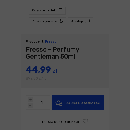
Zapytaj o produkt
Poleć znajomemu
Udostępnij
Producent:
Fresso
Fresso - Perfumy
Gentleman 50ml
44,99
zł
899,80
zł
litr
/
+
DODAJ DO KOSZYKA
-
DODAJ DO ULUBIONYCH