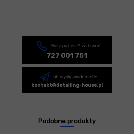
Masz pytanie? zadzwoń
727 001 751
lub wyślij wiadomość:
kontakt@detailing-house.pl
Podobne produkty