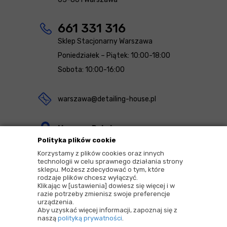
661 331 316
Sklep Stacjonarny Warszawa
Poniedziałek – Piątek: 10:00-18:00
Sobota: 10:00-16:00
warszawa@detailing-house.pl
Magazyn Rekcin
Polityka plików cookie
Nomos Sp. z o.o. sp.k.
Korzystamy z plików cookies oraz innych
ul. Agrestowa 1
technologii w celu sprawnego działania strony
sklepu. Możesz zdecydować o tym, które
83-010 Rekcin
rodzaje plików chcesz wyłączyć.
Klikając w [ustawienia] dowiesz się więcej i w
razie potrzeby zmienisz swoje preferencje
urządzenia.
Aby uzyskać więcej informacji, zapoznaj się z
naszą
polityką prywatności
.