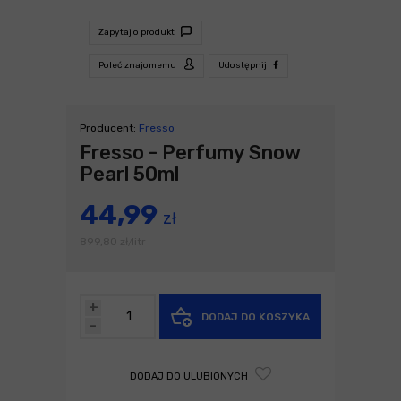
Zapytaj o produkt
Poleć znajomemu
Udostępnij
Producent:
Fresso
Fresso - Perfumy Snow
Pearl 50ml
44,99
zł
899,80
zł
litr
/
+
DODAJ DO KOSZYKA
-
DODAJ DO ULUBIONYCH