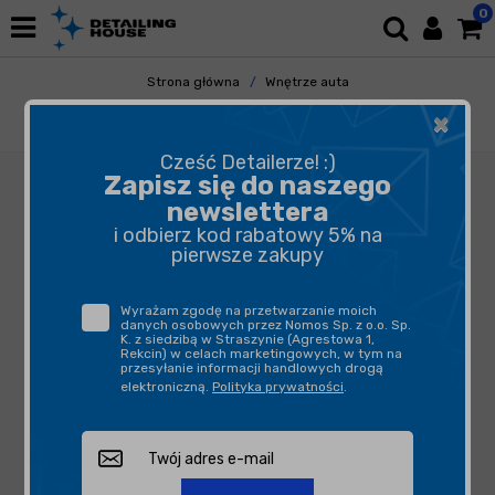
0
Strona główna
Wnętrze auta
Odświeżacze Powietrza
Perfumy i Spraye
×
Fresso - Perfumy Snow Pearl 50ml
Cześć Detailerze! :)
Zapisz się do naszego
newslettera
i odbierz kod rabatowy 5% na
pierwsze zakupy
Wyrażam zgodę na przetwarzanie moich
danych osobowych przez Nomos Sp. z o.o. Sp.
K. z siedzibą w Straszynie (Agrestowa 1,
Rekcin) w celach marketingowych, w tym na
przesyłanie informacji handlowych drogą
elektroniczną.
Polityka prywatności
.