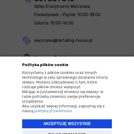
Sklep Stacjonarny Warszawa
Poniedziałek – Piątek: 10:00-18:00
Sobota: 10:00-16:00
warszawa@detailing-house.pl
Magazyn Rekcin
Polityka plików cookie
Nomos Sp. z o.o. sp.k.
Korzystamy z plików cookies oraz innych
ul. Agrestowa 1
technologii w celu sprawnego działania strony
sklepu. Możesz zdecydować o tym, które
83-010 Rekcin
rodzaje plików chcesz wyłączyć.
Klikając w [ustawienia] dowiesz się więcej i w
razie potrzeby zmienisz swoje preferencje
urządzenia.
Aby uzyskać więcej informacji, zapoznaj się z
naszą
polityką prywatności
.
2026 © Copyrights by |
Detailing House
AKCEPTUJĘ WSZYSTKIE
Projekt i oprogramowanie sklepu:
ebexo