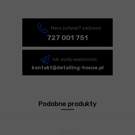
Masz pytanie? zadzwoń
727 001 751
lub wyślij wiadomość:
kontakt@detailing-house.pl
Podobne produkty